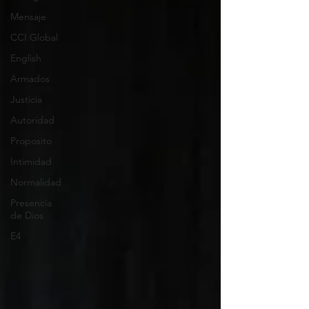
Mensaje
CCI Global
English
Armados
Justicia
Autoridad
Proposito
Intimidad
Normalidad
Presencia
de Dios
E4