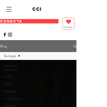
cci
CONECTA
Donar
Blog
Teología
Todas las
entradas
CCIU
ITLVC
Maestría
Licenciatura
Teología