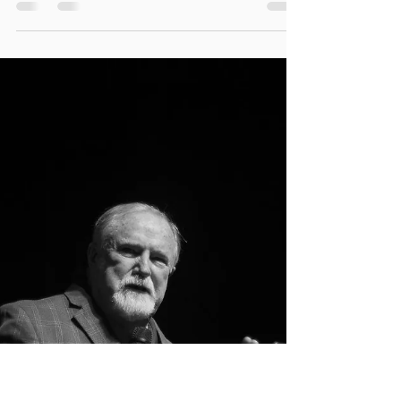
HACIA AFUERA
Cuando te unes con el Señor, Dios entreteje
tu alma, entreteje tu espíritu… Hemos
tenido unas olas del Espíritu Santo, una
presencia de...