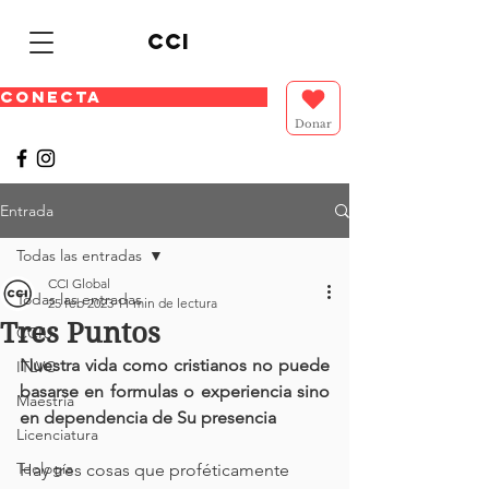
cci
CONECTA
Donar
Entrada
Todas las entradas
CCI Global
Todas las entradas
25 feb 2023
11 min de lectura
Tres Puntos
CCIU
Nuestra vida como cristianos no puede 
ITLVC
basarse en formulas o experiencia sino 
Maestría
en dependencia de Su presencia
Licenciatura
Teología
Hay tres cosas que proféticamente 