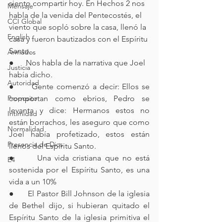
siento compartir hoy. En Hechos 2 nos 
Mensaje
habla de la venida del Pentecostés, el 
CCI Global
viento que sopló sobre la casa, llenó la 
English
casa y fueron bautizados con el Espíritu 
Santo.
Armados
●      Nos habla de la narrativa que Joel 
Justicia
había dicho.
Autoridad
●      Gente comenzó a decir: Ellos se 
Proposito
comportan como ebrios, Pedro se 
levanta y dice: Hermanos estos no 
Intimidad
están borrachos, les aseguro que como 
Normalidad
Joel había profetizado, estos están 
Presencia de Dios
llenos del Espíritu Santo.
●      Una vida cristiana que no está 
E4
sostenida por el Espíritu Santo, es una 
vida a un 10%
●      El Pastor Bill Johnson de la iglesia 
de Bethel dijo, si hubieran quitado el 
Espíritu Santo de la iglesia primitiva el 