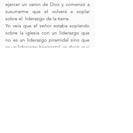
ejercer un varón de Dios y comenzó a 
susurrarme que el volverá a soplar 
sobre el  liderazgo de la tierra. 
Yo veía que el señor estaba soplando 
sobre la iglesia con un liderazgo que 
no es un liderazgo piramidal sino que 
es un liderazgo horizontal, es decir, que 
fluimos todos al mismo tiempo, que 
avanzamos todos al mismo tiempo. 
Veo que el señor redefine en este 
tiempo la palabra y el concepto 
liderazgo en varios de los que estamos 
aquí, porque muchos queríamos volver 
a posicionar a alguien en el lugar de 
otra persona, pero el señor dice: Yo no 
voy a posicionar una persona, yo voy a 
posicionar un cuerpo. 
Dentro de la iglesia donde todos 
avanzamos, donde todos tomamos 