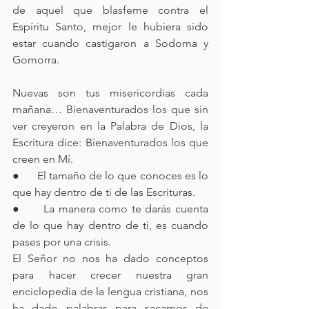
de aquel que blasfeme contra el 
Espíritu Santo, mejor le hubiera sido 
estar cuando castigaron a Sodoma y 
Gomorra.
Nuevas son tus misericordias cada 
mañana… Bienaventurados los que sin 
ver creyeron en la Palabra de Dios, la 
Escritura dice: Bienaventurados los que 
creen en Mí.
●      El tamaño de lo que conoces es lo 
que hay dentro de ti de las Escrituras.
●      La manera como te darás cuenta 
de lo que hay dentro de ti, es cuando 
pases por una crisis.
El Señor no nos ha dado conceptos 
para hacer crecer nuestra gran 
enciclopedia de la lengua cristiana, nos 
ha dado palabras para sacarnos de 