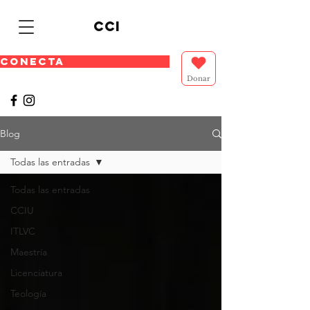
cci
CONECTA
Donar
Blog
Todas las entradas
Todas las entradas
CCIU
ITLVC
Maestría
Licenciatura
Teología