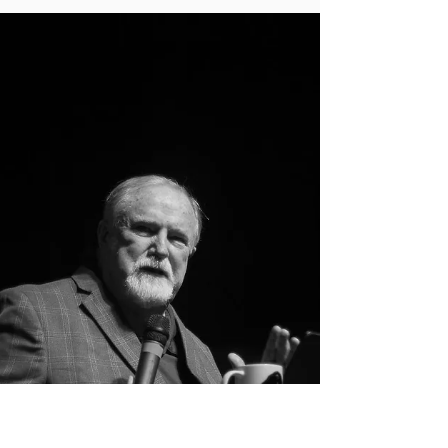
tu alma, entreteje tu espíritu… Hemos
tenido unas olas del Espíritu Santo, una
presencia de...