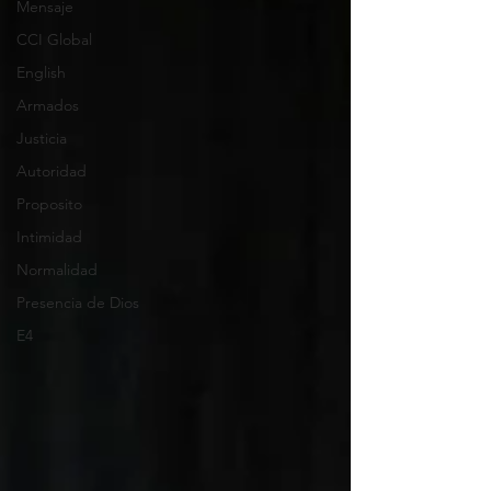
Mensaje
CCI Global
English
Armados
Justicia
Autoridad
Proposito
Intimidad
Normalidad
Presencia de Dios
E4