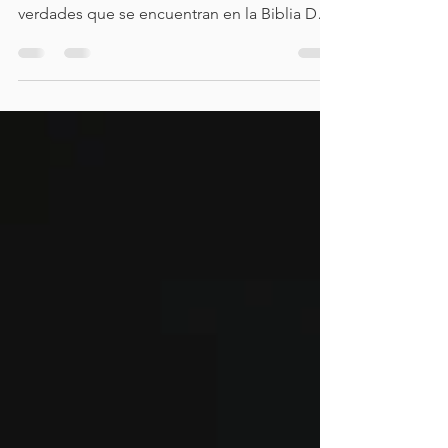
Hay otro tipo de mantenimiento que debes
tener Yo lo practico todos los días Son
verdades que se encuentran en la Biblia De
manera regular