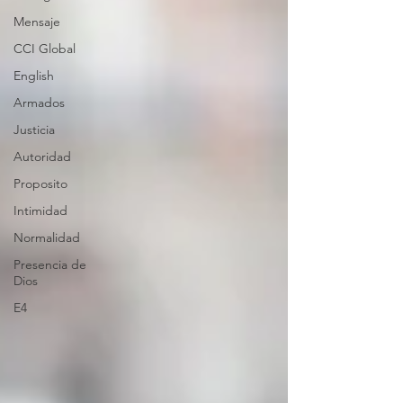
Mensaje
CCI Global
English
Armados
Justicia
Autoridad
Proposito
Intimidad
Normalidad
Presencia de
Dios
E4