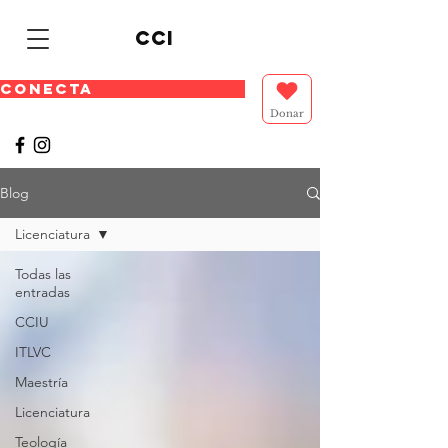
cci
CONECTA
Donar
Blog
Licenciatura
Todas las
entradas
CCIU
ITLVC
Maestría
Licenciatura
Teología