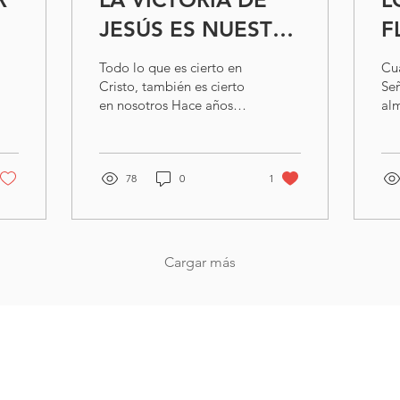
JESÚS ES NUESTRA
F
VICTORIA
E
Todo lo que es cierto en
Cu
A
Cristo, también es cierto
Señ
en nosotros Hace años
alm
tenía una visión y la he
es
mencionado muchas
una
veces aquí, vi...
San
78
0
1
Cargar más