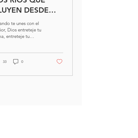
LUYEN DESDE
DÉN HACIA
ando te unes con el
FUERA
or, Dios entreteje tu
a, entreteje tu
píritu… Hemos tenido
s olas del Espíritu
to, una presencia de...
33
0