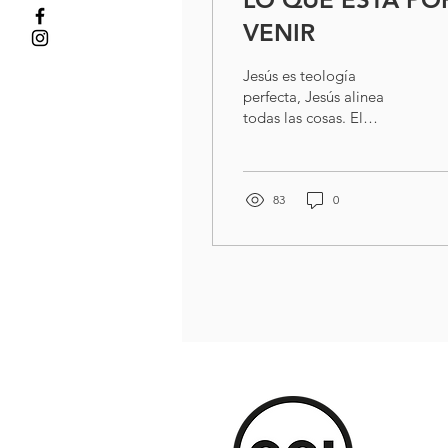
VENIR
Jesús es teología
perfecta, Jesús alinea
todas las cosas. El
hombre más loco se
convirtió en el hombre
más sabio cuando
comenzó a llover....
83
0