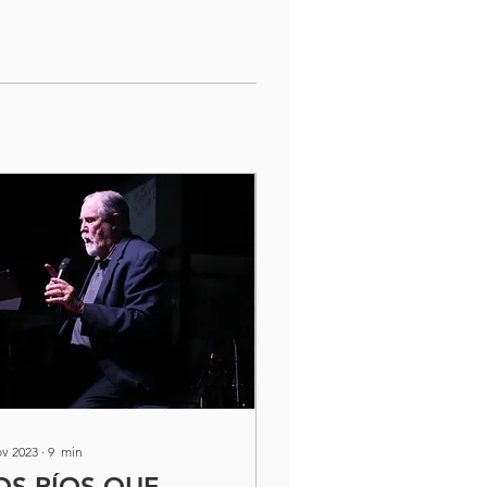
ov 2023
∙
9
min
OS RÍOS QUE