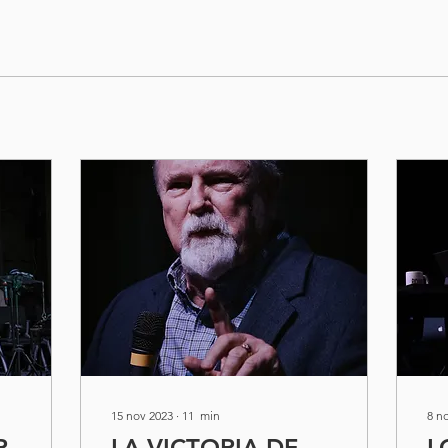
15 nov 2023
∙
11
min
8 n
R
LA VICTORIA DE
L