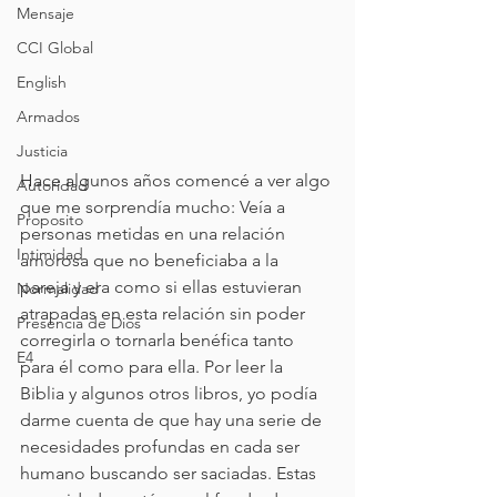
Mensaje
CCI Global
English
Armados
Justicia
Hace algunos años comencé a ver algo 
Autoridad
que me sorprendía mucho: Veía a 
Proposito
personas metidas en una relación 
Intimidad
amorosa que no beneficiaba a la 
pareja y era como si ellas estuvieran 
Normalidad
atrapadas en esta relación sin poder 
Presencia de Dios
corregirla o tornarla benéfica tanto 
E4
para él como para ella. Por leer la 
Biblia y algunos otros libros, yo podía 
darme cuenta de que hay una serie de 
necesidades profundas en cada ser 
humano buscando ser saciadas. Estas 