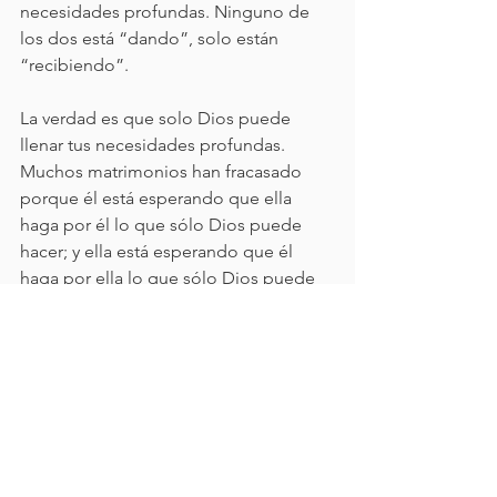
necesidades profundas. Ninguno de 
los dos está “dando”, solo están 
“recibiendo”.
La verdad es que solo Dios puede 
llenar tus necesidades profundas. 
Muchos matrimonios han fracasado 
porque él está esperando que ella 
haga por él lo que sólo Dios puede 
hacer; y ella está esperando que él 
haga por ella lo que sólo Dios puede 
hacer. Solamente Dios te puede hacer 
sentir completamente aceptado, sólo 
Dios te puede hacer sentir 
completamente seguro, sólo Dios te 
puede hacer sentir satisfecho contigo 
mismo, sólo Dios te puede hacer sentir 
completamente amado y sólo en Dios 
podrás encontrar el propósito de tu 