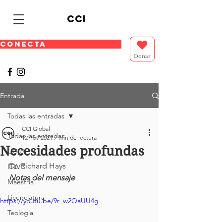
cci
CONECTA
Donar
Entrada
Todas las entradas
CCI Global
Todas las entradas
12 nov 2021
7 min de lectura
Necesidades profundas
CCIU
Dr. Richard Hays 
ITLVC
Notas del mensaje 
Maestría
Licenciatura
https://youtu.be/9r_w2QaUU4g
Teología