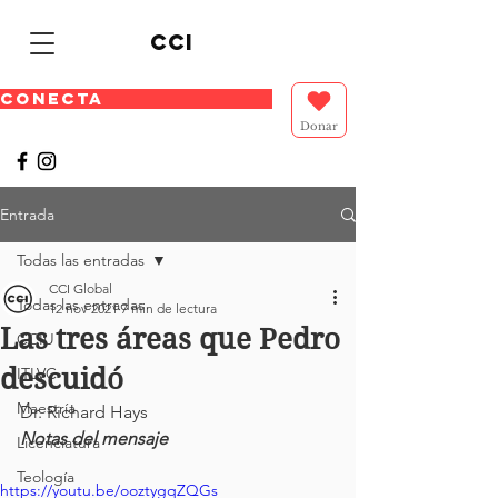
cci
CONECTA
Donar
Entrada
Todas las entradas
CCI Global
Todas las entradas
12 nov 2021
7 min de lectura
Las tres áreas que Pedro
CCIU
descuidó
ITLVC
Maestría
Dr. Richard Hays
Notas del mensaje
Licenciatura
Teología
https://youtu.be/ooztygqZQGs