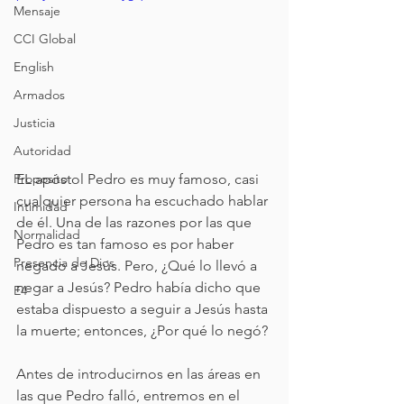
Mensaje
CCI Global
English
Armados
Justicia
Autoridad
Proposito
EL apóstol Pedro es muy famoso, casi 
cualquier persona ha escuchado hablar 
Intimidad
de él. Una de las razones por las que 
Normalidad
Pedro es tan famoso es por haber 
Presencia de Dios
negado a Jesús. Pero, ¿Qué lo llevó a 
negar a Jesús? Pedro había dicho que 
E4
estaba dispuesto a seguir a Jesús hasta 
la muerte; entonces, ¿Por qué lo negó?
Antes de introducirnos en las áreas en 
las que Pedro falló, entremos en el 