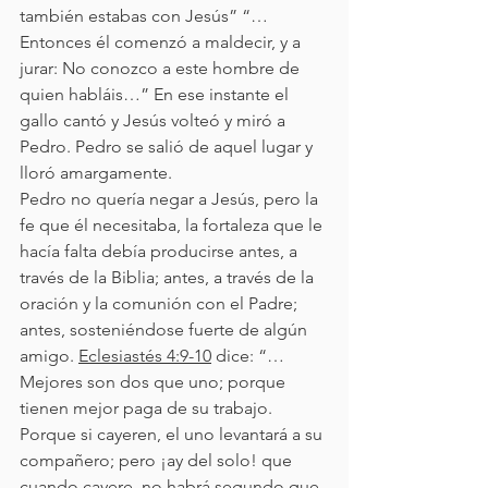
también estabas con Jesús” “…
Entonces él comenzó a maldecir, y a 
jurar: No conozco a este hombre de 
quien habláis…” En ese instante el 
gallo cantó y Jesús volteó y miró a 
Pedro. Pedro se salió de aquel lugar y 
lloró amargamente.
Pedro no quería negar a Jesús, pero la 
fe que él necesitaba, la fortaleza que le 
hacía falta debía producirse antes, a 
través de la Biblia; antes, a través de la 
oración y la comunión con el Padre; 
antes, sosteniéndose fuerte de algún 
amigo. 
Eclesiastés 4:9-10
 dice: “…
Mejores son dos que uno; porque 
tienen mejor paga de su trabajo. 
Porque si cayeren, el uno levantará a su 
compañero; pero ¡ay del solo! que 
cuando cayere, no habrá segundo que 