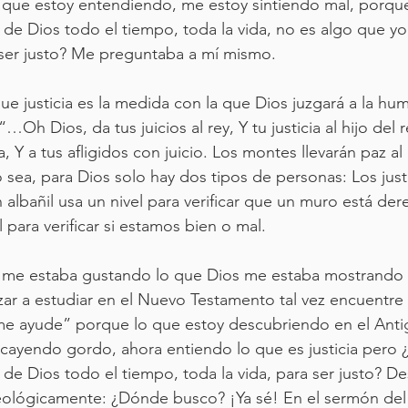
que estoy entendiendo, me estoy sintiendo mal, porqu
 de Dios todo el tiempo, toda la vida, no es algo que y
er justo? Me preguntaba a mí mismo. 
 justicia es la medida con la que Dios juzgará a la hum
…Oh Dios, da tus juicios al rey, Y tu justicia al hijo del r
a, Y a tus afligidos con juicio. Los montes llevarán paz al
 sea, para Dios solo hay dos tipos de personas: Los just
 albañil usa un nivel para verificar que un muro está der
l para verificar si estamos bien o mal. 
 me estaba gustando lo que Dios me estaba mostrando 
r a estudiar en el Nuevo Testamento tal vez encuentre 
me ayude” porque lo que estoy descubriendo en el Anti
cayendo gordo, ahora entiendo lo que es justicia pero 
 de Dios todo el tiempo, toda la vida, para ser justo? D
ológicamente: ¿Dónde busco? ¡Ya sé! En el sermón del 