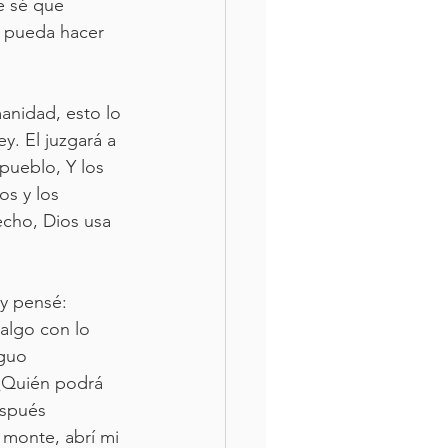
e sé que 
o pueda hacer 
anidad, esto lo 
ey. El juzgará a 
 pueblo, Y los 
os y los 
echo, Dios usa 
y pensé: 
algo con lo 
guo 
¿Quién podrá 
espués 
monte, abrí mi 