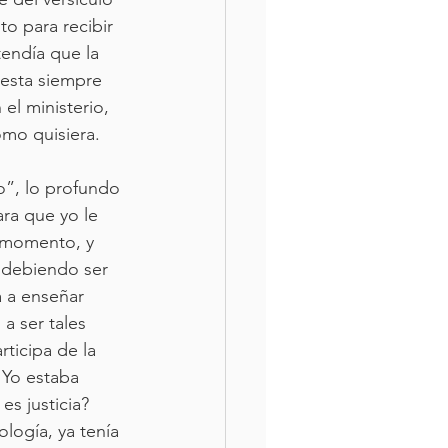
to para recibir 
ndía que la 
esta siempre 
el ministerio, 
omo quisiera.
”, lo profundo 
ara que yo le 
o momento, y 
 debiendo ser 
 a enseñar 
a ser tales 
ticipa de la 
 Yo estaba 
s justicia? 
logía, ya tenía 