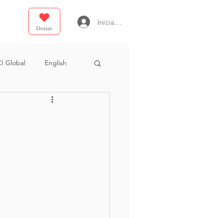
Iniciar sesión
Donar
I Global
English
e Dios
E4