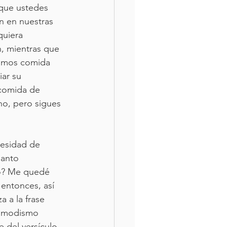
 que ustedes 
n en nuestras 
quiera 
n, mientras que 
damos comida 
ar su 
 comida de 
no, pero sigues 
cesidad de 
Santo 
do? Me quedé 
entonces, así 
 a la frase 
é modismo 
 del versículo 