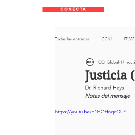
CONECTA
Todas las entradas
CCIU
ITLVC
CCI Global
17 nov 
Armados
Justicia
Autori
Justicia 
Dr. Richard Hays
Notas del mensaje
https://youtu.be/q1HQHnqcOUY