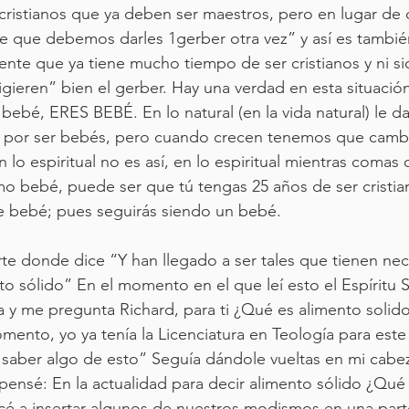
cristianos que ya deben ser maestros, pero en lugar de
e que debemos darles 1gerber otra vez” y así es tambié
ente que ya tiene mucho tiempo de ser cristianos y ni si
gieren” bien el gerber. Hay una verdad en esta situació
ebé, ERES BEBÉ. En lo natural (en la vida natural) le 
 por ser bebés, pero cuando crecen tenemos que cambi
 lo espiritual no es así, en lo espiritual mientras comas
o bebé, puede ser que tú tengas 25 años de ser cristia
 bebé; pues seguirás siendo un bebé.
rte donde dice “Y han llegado a ser tales que tienen ne
to sólido” En el momento en el que leí esto el Espíritu 
a y me pregunta Richard, para ti ¿Qué es alimento soli
nto, yo ya tenía la Licenciatura en Teología para este 
aber algo de esto” Seguía dándole vueltas en mi cabeza
pensé: En la actualidad para decir alimento sólido ¿Qu
é a insertar algunos de nuestros modismos en una parte