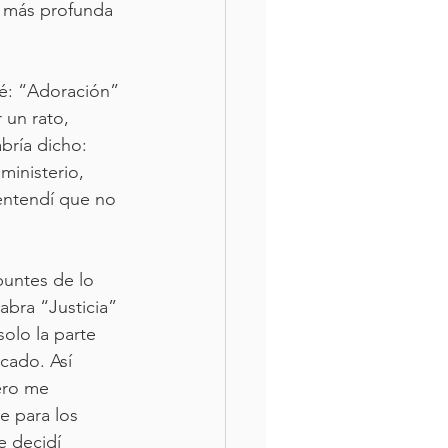
a más profunda 
é: “Adoración” 
 un rato, 
abría dicho:
ministerio, 
entendí que no 
puntes de lo 
abra “Justicia” 
olo la parte 
cado. Así 
ero me 
e para los 
e decidí 