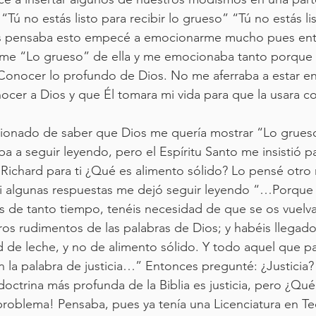
Tú no estás listo para recibir lo grueso” “Tú no estás lis
as pensaba esto empecé a emocionarme mucho pues ente
arme “Lo grueso” de ella y me emocionaba tanto porque 
Conocer lo profundo de Dios. No me aferraba a estar en 
ocer a Dios y que Él tomara mi vida para que la usara c
onado de saber que Dios me quería mostrar “Lo grueso
 iba a seguir leyendo, pero el Espíritu Santo me insistió p
 Richard para ti ¿Qué es alimento sólido? Lo pensé otr
i algunas respuestas me dejó seguir leyendo “…Porque
 de tanto tiempo, tenéis necesidad de que se os vuelva
ros rudimentos de las palabras de Dios; y habéis llegado 
 de leche, y no de alimento sólido. Y todo aquel que par
n la palabra de justicia…” Entonces pregunté: ¿Justicia?
ctrina más profunda de la Biblia es justicia, pero ¿Qué e
roblema! Pensaba, pues ya tenía una Licenciatura en Teo