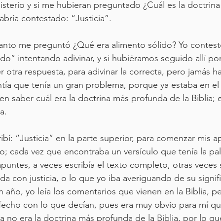
nisterio y si me hubieran preguntado ¿Cuál es la doctrin
abría contestado: “Justicia”.
Santo me preguntó ¿Qué era alimento sólido? Yo contest
do” intentando adivinar, y si hubiéramos seguido allí por
 otra respuesta, para adivinar la correcta, pero jamás h
ntía que tenía un gran problema, porque ya estaba en el 
n saber cuál era la doctrina más profunda de la Biblia; 
a. 
ibí: “Justicia” en la parte superior, para comenzar mis a
; cada vez que encontraba un versículo que tenía la pal
apuntes, a veces escribía el texto completo, otras veces s
a con justicia, o lo que yo iba averiguando de su signifi
 año, yo leía los comentarios que vienen en la Biblia, p
echo con lo que decían, pues era muy obvio para mí qu
ia no era la doctrina más profunda de la Biblia, por lo qu