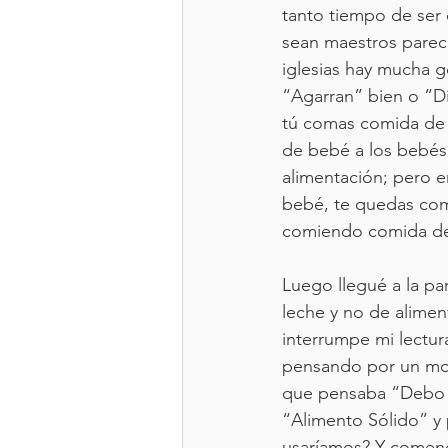
tanto tiempo de ser 
sean maestros parec
iglesias hay mucha g
“Agarran” bien o “Di
tú comas comida de b
de bebé a los bebés
alimentación; pero en
bebé, te quedas com
comiendo comida de
Luego llegué a la pa
leche y no de alimen
interrumpe mi lectur
pensando por un mome
que pensaba “Debo s
“Alimento Sólido” y 
usaríamos? Y comenc