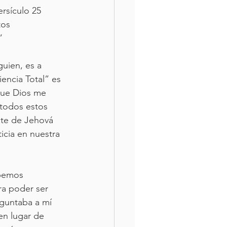
rsículo 25 
os 
” 
guien, es a 
encia Total” es 
que Dios me 
todos estos 
te de Jehová 
cia en nuestra 
ebemos 
ra poder ser 
guntaba a mí 
n lugar de 