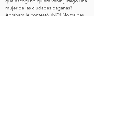
que escogí no quiere venir ¿Traigo una 
mujer de las ciudades paganas? 
Abraham le contestó ¡NO! No traigas 
mujeres de allá, si la mujer que escojas 
de nuestra raza no quiere venir, tú serás 
libre de tu promesa. Eliezer emprendió 
el viaje, llevó consigo diez camellos 
llenos de riquezas y regalos (diez es el 
número de justicia en la Biblia) y al ver 
a Rebeca se los entregó contándole 
toda la historia de su viaje y el por qué 
se hallaba allí. Rebeca decidió casarse 
con Isaac.
En esta historia Abraham representa a 
Dios, Eliezer al Espíritu Santo, Isaac a 
Jesús y Rebeca a la iglesia. Entonces 
Dios Padre le dijo al Espíritu Santo: 
“Quiero que vayas a la tierra a 