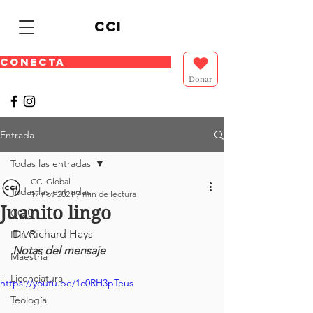
cci
CONECTA
Donar
Entrada
Todas las entradas
CCI Global
Todas las entradas
17 nov 2021
7 min de lectura
Juanito lingo
CCIU
Dr. Richard Hays 
ITLVC
Notas del mensaje 
Maestría
Licenciatura
https://youtu.be/1c0RH3pTeus
Teología