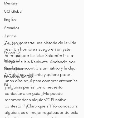
Mensaje
CCI Global
English
Armados
Justicia
Quiero contarte una historia de la vida 
Autoridad
real: Un hombre navegó en un yate 
Proposito
hermoso por las islas Salomón hasta 
Intimidad
llegar a la isla Keniwata. Andando por 
la isla se encontró a un nativo y le dijo: 
Normalidad
“¡Hola! soy visitante y quiero pasar 
Presencia de Dios
unos días aquí para comprar artesanías 
E4
y algunas perlas, pero necesito 
contactar a un guía ¿Me puede 
recomendar a alguien?” El nativo 
contestó: “¡Claro que sí! Yo conozco a 
alguien, es el mejor regateador de esta 