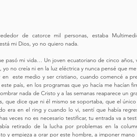
ededor de catorce mil personas, estaba Multimedio
está mi Dios, yo no quiero nada.
ue pasó mi vida… Un joven ecuatoriano de cinco años, vio
 yo no creía ni en la luz eléctrica y nunca pensé que me 
 en  este medio y ser cristiano, cuando comencé a pred
este país, en los programas que yo hacía me hacían fir
ombrar nada de Cristo y a las semanas reaparece un gra
ls, que dice que ni él mismo se soportaba, que el únic
o era en el ring y cuando lo vi, sentí que había regre
s veces no es necesario testificar, tu entrada va a testi
abía retirado de la lucha por problemas en la columna
sto y empieza a orar por este hombre, a imponer mano 