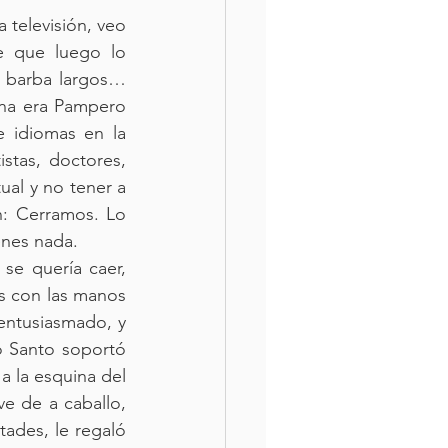
 televisión, veo 
 que luego lo 
 barba largos… 
na era Pampero 
 idiomas en la 
tas, doctores, 
al y no tener a 
: Cerramos. Lo 
enes nada. 
se quería caer, 
s con las manos 
ntusiasmado, y 
o Santo soportó 
a la esquina del 
ve de a caballo, 
des, le regaló 