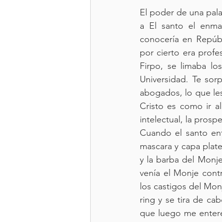
El poder de una palab
a El santo el enm
conocería en Repúbl
por cierto era prof
Firpo, se limaba lo
Universidad. Te sor
abogados, lo que les
Cristo es como ir a
intelectual, la prosp
Cuando el santo entr
mascara y capa plate
y la barba del Monj
venía el Monje cont
los castigos del Monj
ring y se tira de cab
que luego me enteré