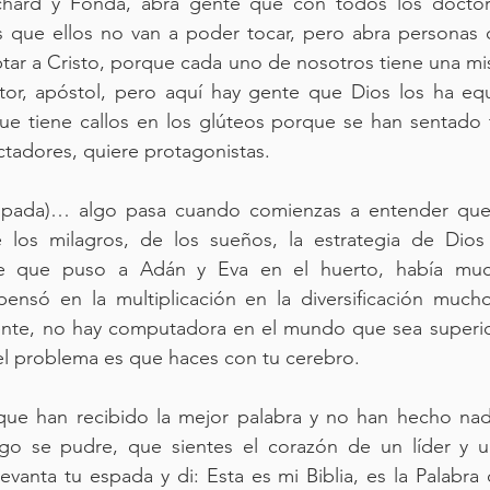
ichard y Fonda, abra gente que con todos los doctor
s que ellos no van a poder tocar, pero abra personas 
tar a Cristo, porque cada uno de nosotros tiene una misi
stor, apóstol, pero aquí hay gente que Dios los ha eq
ue tiene callos en los glúteos porque se han sentado t
tadores, quiere protagonistas.
(espada)… algo pasa cuando comienzas a entender que
de los milagros, de los sueños, la estrategia de Dio
sde que puso a Adán y Eva en el huerto, había muc
pensó en la multiplicación en la diversificación mucho
nte, no hay computadora en el mundo que sea superior
el problema es que haces con tu cerebro.
 que han recibido la mejor palabra y no han hecho nad
o se pudre, que sientes el corazón de un líder y un
anta tu espada y di: Esta es mi Biblia, es la Palabra 