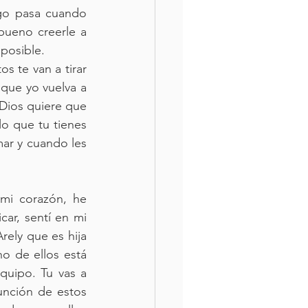
go pasa cuando 
ueno creerle a 
posible.
s te van a tirar 
ue yo vuelva a 
Dios quiere que 
lo que tu tienes 
ar y cuando les 
i corazón, he 
ar, sentí en mi 
rely que es hija 
o de ellos está 
uipo. Tu vas a 
nción de estos 