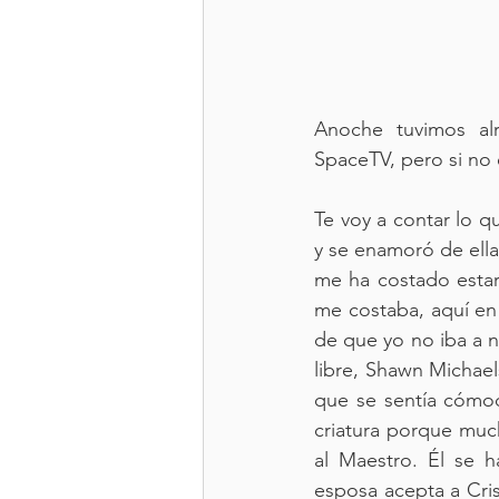
Anoche tuvimos alr
SpaceTV, pero si no 
Te voy a contar lo q
y se enamoró de ella,
me ha costado estar
me costaba, aquí en 
de que yo no iba a n
libre, Shawn Michae
que se sentía cómod
criatura porque mucha
al Maestro. Él se h
esposa acepta a Cri