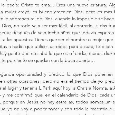
le decía: Cristo te ama… Eres una nueva criatura. Al
sa mujer creyó, es bueno creer en Dios, pero es mas b
n lo sobrenatural de Dios, cuando lo imposible se hace 
ios, no todo va a ser mas fácil, al contrario, si das fruto
gente después de veintiocho años que todavía esperan q
ol, a las apuestas. Tienes que ser el hombre o mujer que 
tas a nadie que utilice tus oídos para basura, te dicen 
 hay gente que no sabe lo que es ofrendar, menos diezm
inte porciento se quedan con la boca abierta… 
gunda oportunidad y predico lo que Dios pone en m
en otras ocasiones, pero no era el tiempo de yo predic
el lugar y tener a L Park aquí hoy, a Chris a Norma, a A
o y me confirmó que, en el calendario de Dios, cada un
, porque en Jesús no hay estrellas, todos somos un eq
ue yo no voy a poder tocar y con toda la maestría e u