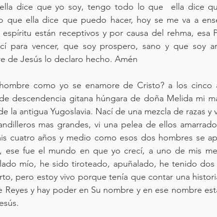
ella dice que yo soy, tengo todo lo que  ella dice qu
 que ella dice que puedo hacer, hoy se me va a ense
espíritu están receptivos y por causa del rehma, esa P
cí para vencer, que soy prospero, sano y que soy ar
re de Jesús lo declaro hecho. Amén
ombre como yo se enamore de Cristo? a los cinco a
de descendencia gitana húngara de doña Melida mi ma
 de la antigua Yugoslavia. Nací de una mezcla de razas y v
andilleros mas grandes, vi una pelea de ellos amarrado
mis cuatro años y medio como esos dos hombres se apuñ
 ese fue el mundo en que yo crecí, a uno de mis mej
 lado mío, he sido tiroteado, apuñalado, he tenido dos
o, pero estoy vivo porque tenía que contar una historia y
de Reyes y hay poder en Su nombre y en ese nombre está 
Jesús.