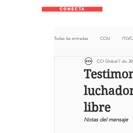
CONECTA
Todas las entradas
CCIU
ITLVC
CCI Global
7 dic 2
Armados
Justicia
Autori
Testimon
luchador
libre
Notas del mensaje