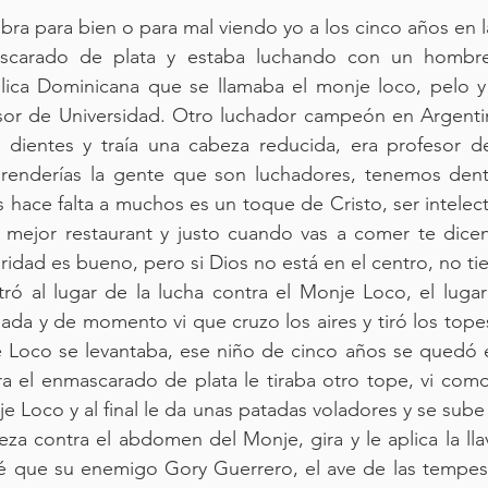
ra para bien o para mal viendo yo a los cinco años en la
ascarado de plata y estaba luchando con un hombre
ica Dominicana que se llamaba el monje loco, pelo y
esor de Universidad. Otro luchador campeón en Argenti
s dientes y traía una cabeza reducida, era profesor de
prenderías la gente que son luchadores, tenemos dentis
 hace falta a muchos es un toque de Cristo, ser intelectu
l mejor restaurant y justo cuando vas a comer te dicen
eridad es bueno, pero si Dios no está en el centro, no ti
ó al lugar de la lucha contra el Monje Loco, el lugar 
ada y de momento vi que cruzo los aires y tiró los tope
e Loco se levantaba, ese niño de cinco años se quedó e
ra el enmascarado de plata le tiraba otro tope, vi com
e Loco y al final le da unas patadas voladores y se sube 
eza contra el abdomen del Monje, gira y le aplica la lla
 que su enemigo Gory Guerrero, el ave de las tempesta