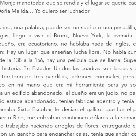
el Monje manoteaba que se rendía y el lugar se quería cae
 Doña Melida… Yo quiero ser luchador
stino, una palabra, puede ser un sueño o una pesadilla
gas, llego a vivir al Bronx, Nueva York, la avenida 
queño, era ecuatoriano, no hablaba nada de inglés, es
: Hay un lugar que enseñan lucha libre. No había cump
de la 138 a la 156, hay una película que se llama: Super
 historia. En Estados Unidos las cuadras son largas y 
erritorio de tres pandillas, ladrones, criminales, prosti
co en mi mano que era mi herramienta para yo sobr
ra un edificio abandonado, el dueño era un judío, no p
cio estaba abandonado, tenían fabricas adentro y tenía
lamaba Sixto Escobar, le decían el gallito, que fue el
uerto Rico, me cobraban veinticinco dólares a la seman
o trabajaba haciendo arreglos de flores, entregando co
con un gancho para enganchar cajas, tenía que andar co