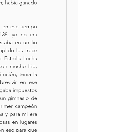
r, había ganado 
, en ese tiempo 
138, yo no era 
taba en un lio 
lido los trece 
 Estrella Lucha 
con mucho frio, 
tución, tenía la 
evivir en ese 
agaba impuestos 
 un gimnasio de 
 primer campeón 
a y para mi era 
sas en lugares 
n eso para que 