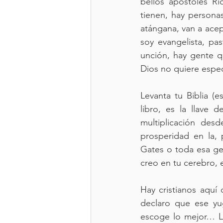
bellos apóstoles R
tienen, hay persona
atángana, van a acep
soy evangelista, pa
unción, hay gente q
Dios no quiere espec
Levanta tu Biblia 
libro, es la llave 
multiplicación de
prosperidad en la, 
Gates o toda esa ge
creo en tu cerebro, 
Hay cristianos aquí
declaro que ese yug
escoge lo mejor… Lev