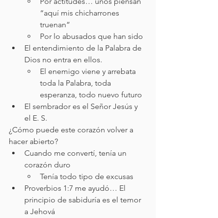
Por actitudes… unos piensan 
“aquí mis chicharrones 
truenan” 
Por lo abusados que han sido
El entendimiento de la Palabra de 
Dios no entra en ellos.
El enemigo viene y arrebata 
toda la Palabra, toda 
esperanza, todo nuevo futuro
El sembrador es el Señor Jesús y 
el E. S.
¿Cómo puede este corazón volver a 
hacer abierto?
Cuando me convertí, tenía un 
corazón duro
Tenía todo tipo de excusas
Proverbios 1:7 me ayudó… El 
principio de sabiduría es el temor 
a Jehová