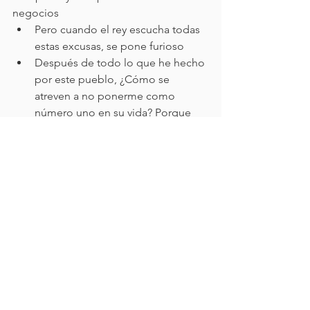
negocios
Pero cuando el rey escucha todas 
estas excusas, se pone furioso
Después de todo lo que he hecho 
por este pueblo, ¿Cómo se 
atreven a no ponerme como 
número uno en su vida? Porque 
Jesús es el número uno en mi 
vida, por eso tengo una gran 
esposa, una gran familia, porque 
Él es el número uno en mi vida
Las personas no tienen las prioridades 
correctas o una visión gobernante 
Pudieron producir fruto, pero no 
se produjo
Dios y el reino es una visión 
gobernante
Define con quien me voy a casar, 