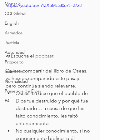
Mensaje
https://youtu.be/h1ZXoMz580o?t=2728
CCI Global
English
Armados
Justicia
Autoridad
📣Escucha el 
podcast
Proposito
Quiero compartir del libro de Oseas, 
Intimidad
ya hemos compartido este pasaje, 
Normalidad
pero continúa siendo relevante.
Presencia de Dios
Oseas 4:6 dice que el pueblo de 
Dios fue destruido y por qué fue 
E4
destruido… a causa de que les 
faltó conocimiento, les faltó 
entendimiento
No cualquier conocimiento, si no 
conocimiento bíblico, o él 