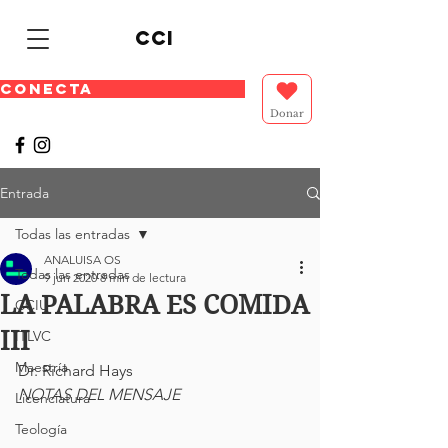
cci
CONECTA
Donar
Entrada
Todas las entradas
ANALUISA OS
Todas las entradas
9 jun 2020
8 min de lectura
LA PALABRA ES COMIDA
CCIU
III
ITLVC
Maestría
Dr. Richard Hays
NOTAS DEL MENSAJE
Licenciatura
Teología