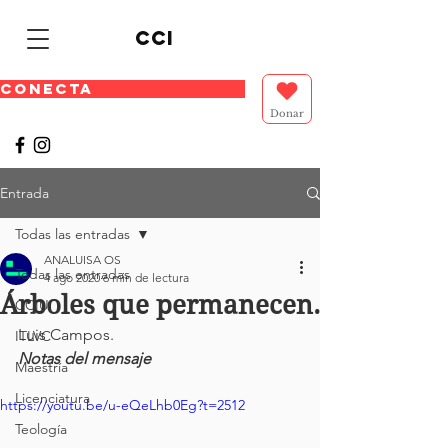
cci
CONECTA
Donar
Entrada
Todas las entradas
ANALUISA OS
Todas las entradas
4 ago 2020
6 min de lectura
Árboles que permanecen.
CCIU
Luis Campos.
ITLVC
Notas del mensaje
Maestría
Licenciatura
https://youtu.be/u-eQeLhb0Eg?t=2512
Teología