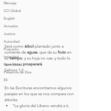
Mensaje
CCI Global
English
Armados
Justicia
Autoridad
Será como 
árbol 
plantado junto a 
Proposito
corriente de 
aguas
, que da su 
fruto
 en 
Intimidad
su 
tiempo
, y su hoja no cae; y todo lo 
que hace, 
prosperará
. 
Normalidad
Salmos 1:3 
Presencia de Dios
E4
En las Escrituras encontramos algunos 
pasajes en los que se nos compara con 
árboles  
“La gloria del Líbano vendrá a ti, 