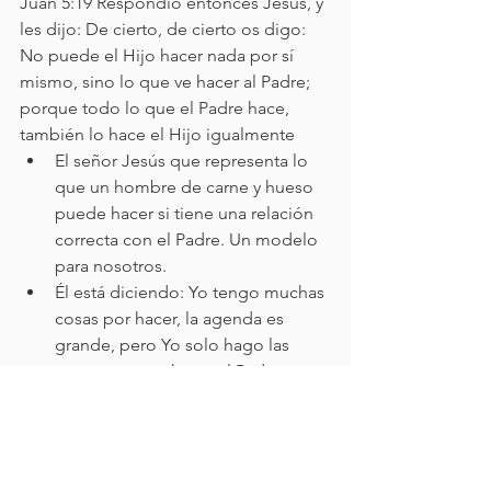
Juan 5:19 Respondió entonces Jesús, y 
les dijo: De cierto, de cierto os digo: 
No puede el Hijo hacer nada por sí 
mismo, sino lo que ve hacer al Padre; 
porque todo lo que el Padre hace, 
también lo hace el Hijo igualmente
El señor Jesús que representa lo 
que un hombre de carne y hueso 
puede hacer si tiene una relación 
correcta con el Padre. Un modelo 
para nosotros.
Él está diciendo: Yo tengo muchas 
cosas por hacer, la agenda es 
grande, pero Yo solo hago las 
cosas que veo hacer al Padre.
Y habla de hacer, pero antes habla 
del ver
Si no es en intimidad con Él, si no es 
en su presencia, querer edificar algo, 