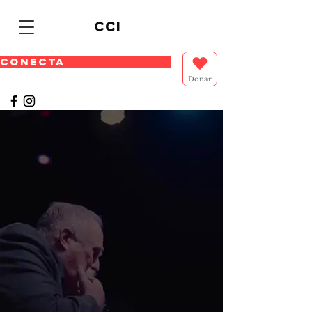
cci
CONECTA
Donar