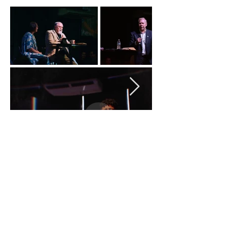
Nueva Irlanda 4011.
Fracc. Industrial Lincoln.
Monterrey