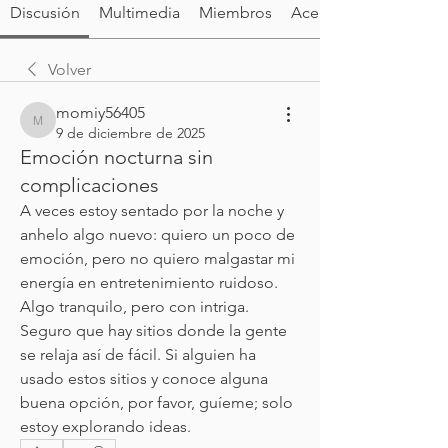
Discusión
Multimedia
Miembros
Acerca de
Volver
momiy56405
momiy56405
9 de diciembre de 2025
Emoción nocturna sin
complicaciones
A veces estoy sentado por la noche y 
anhelo algo nuevo: quiero un poco de 
emoción, pero no quiero malgastar mi 
energía en entretenimiento ruidoso. 
Algo tranquilo, pero con intriga. 
Seguro que hay sitios donde la gente 
se relaja así de fácil. Si alguien ha 
usado estos sitios y conoce alguna 
buena opción, por favor, guíeme; solo 
estoy explorando ideas.