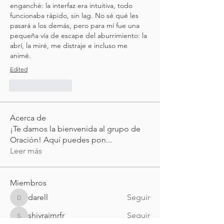
enganché: la interfaz era intuitiva, todo 
funcionaba rápido, sin lag. No sé qué les 
pasará a los demás, pero para mí fue una 
pequeña vía de escape del aburrimiento: la 
abrí, la miré, me distraje e incluso me 
animé.
Edited
Like
Reply
Acerca de
¡Te damos la bienvenida al grupo de
Oración! Aquí puedes pon
...
Leer más
Miembros
darell
Seguir
darell
shivrajmrfr
Seguir
shivrajmrfr