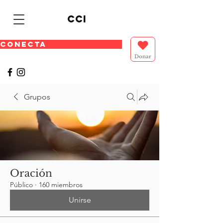
cci
CONECTA
Donar
Grupos
Oración
Público
·
160 miembros
Unirse