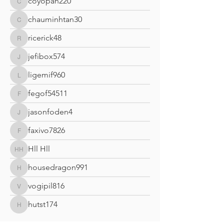
coyopan220
coyopan220
chauminhtan30
chauminhtan30
ricerick48
ricerick48
jefibox574
jefibox574
ligemif960
ligemif960
fegof54511
fegof54511
jasonfoden4
jasonfoden4
faxivo7826
faxivo7826
Hll Hll
Hll Hll
housedragon991
housedragon991
vogipil816
vogipil816
hutst174
hutst174