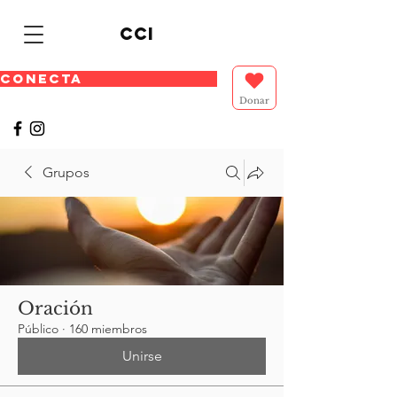
cci
CONECTA
Donar
Grupos
Oración
Público
·
160 miembros
Unirse