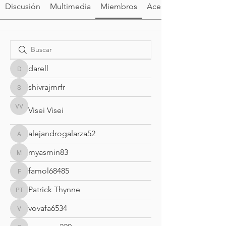
Discusión
Multimedia
Miembros
Acerca de
darell
darell
shivrajmrfr
shivrajmrfr
Visei Visei
Visei Visei
alejandrogalarza52
alejandrogalarza52
myasmin83
myasmin83
famol68485
famol68485
Patrick Thynne
Patrick Thynne
vovafa6534
vovafa6534