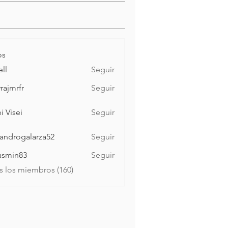
os
ell
Seguir
vrajmrfr
Seguir
rfr
i Visei
Seguir
ei
jandrogalarza52
Seguir
ogalarza52
asmin83
Seguir
n83
s los miembros (160)