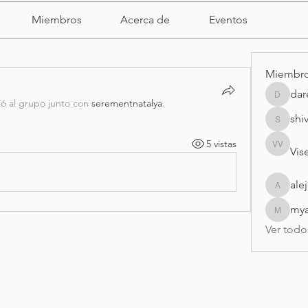
Miembros
Acerca de
Eventos
Miembr
dar
darell
ió al grupo junto con
serementnatalya
.
shi
shivrajm
5 vistas
Vise
Visei Vis
ale
alejandr
my
myasmi
Ver todo