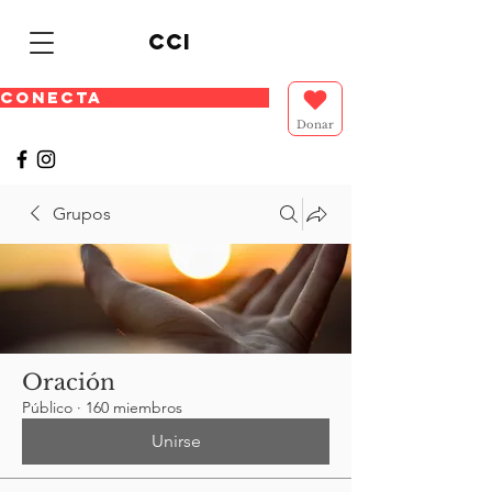
cci
CONECTA
Donar
Grupos
Oración
Público
·
160 miembros
Unirse