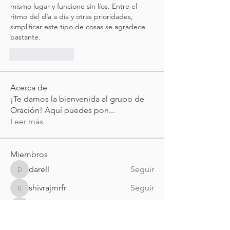
mismo lugar y funcione sin líos. Entre el 
ritmo del día a día y otras prioridades, 
simplificar este tipo de cosas se agradece 
bastante.
Like
Reply
Acerca de
¡Te damos la bienvenida al grupo de
Oración! Aquí puedes pon
...
Leer más
Miembros
darell
Seguir
darell
shivrajmrfr
Seguir
shivrajmrfr
Visei Visei
Seguir
Visei Visei