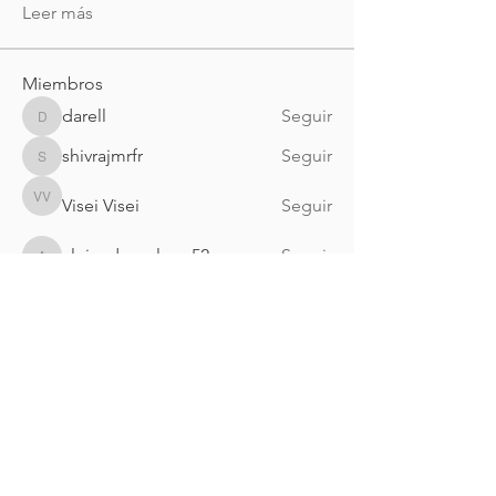
Leer más
Miembros
darell
Seguir
darell
shivrajmrfr
Seguir
shivrajmrfr
Visei Visei
Seguir
Visei Visei
alejandrogalarza52
Seguir
alejandrogalarza52
myasmin83
Seguir
myasmin83
Ver todos los miembros (160)
Nueva Irlanda 4011.
Fracc. Industrial Lincoln.