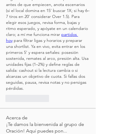
antes de que empiecen, anota escenarios 
(si el local domina en 15’ buscar 1X; si hay 6–
7 tiros en 20’ considerar Over 1.5). Para 
elegir esos juegos, revisa forma, bajas y 
ritmo esperado, y apóyate en un calendario 
claro; a mí me funciona mirar 
partidos 
hoy
 para filtrar ligas y horarios y preparar 
una shortlist. Ya en vivo, evita entrar en los 
primeros 5’ y espera señales: posesión 
sostenida, remates al arco, presión alta. Usa 
unidades fijas (1–2%) y define reglas de 
salida: cashout si la lectura cambia o si 
alcanzas un objetivo de cuota. Si fallas dos 
seguidas, pausa, revisa notas y no persigas 
pérdidas.
いいね！
返信
Acerca de
¡Te damos la bienvenida al grupo de
Oración! Aquí puedes pon
...