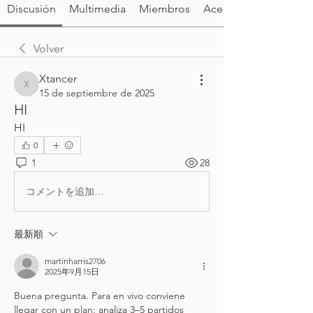
Discusión
Multimedia
Miembros
Acerca de
Volver
Xtancer
Xtancer
15 de septiembre de 2025
HI
HI
0
1
28
コメントを追加…
最新順
martinharris2706
2025年9月15日
Buena pregunta. Para en vivo conviene 
llegar con un plan: analiza 3–5 partidos 