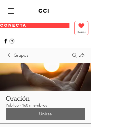
cci
CONECTA
Donar
Grupos
Oración
Público
·
160 miembros
Unirse