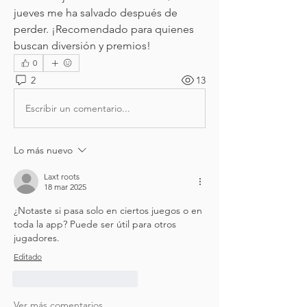
jueves me ha salvado después de 
perder. ¡Recomendado para quienes 
buscan diversión y premios!
0
2
13
Escribir un comentario...
Lo más nuevo
Laxt roots
18 mar 2025
¿Notaste si pasa solo en ciertos juegos o en 
toda la app? Puede ser útil para otros 
jugadores.
Editado
Me gusta
Reaccionar
Ver más comentarios