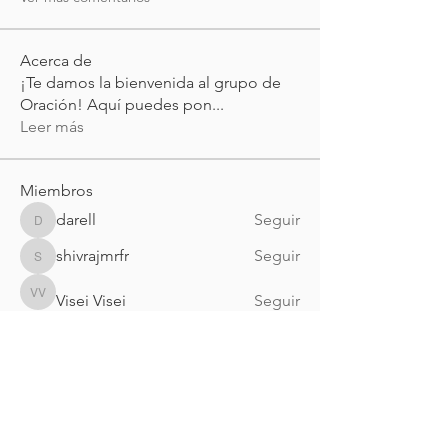
Acerca de
¡Te damos la bienvenida al grupo de
Oración! Aquí puedes pon
...
Leer más
Miembros
darell
Seguir
darell
shivrajmrfr
Seguir
shivrajmrfr
Visei Visei
Seguir
Visei Visei
alejandrogalarza52
Seguir
alejandrogalarza52
myasmin83
Seguir
myasmin83
Ver todos los miembros (160)