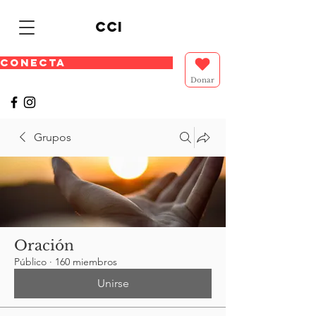
cci
CONECTA
Donar
Grupos
Oración
Público
·
160 miembros
Unirse