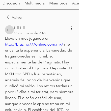
Discusión
Multimedia
Miembros
Acerca de
Volver
Hll Hll
Hll Hll
18 de marzo de 2025
Llevo un mes jugando en 
http://brazino777online.com.mx/
 me 
encanta la experiencia. La variedad de 
tragamonedas es increíble, 
especialmente las de Pragmatic Play 
como Gates of Olympus. Deposité 300 
MXN con SPEI y fue instantáneo, 
además del bono de bienvenida que 
duplicó mi saldo. Los retiros tardan un 
poco (3 días a mi tarjeta), pero siempre 
llegan. El diseño es fácil de usar, 
aunque a veces la app se traba en mi 
celular viejo. El cashback del 10% los 