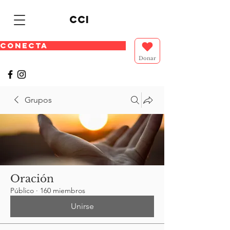
cci
CONECTA
Donar
Grupos
Oración
Público
·
160 miembros
Unirse