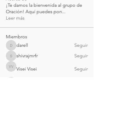
¡Te damos la bienvenida al grupo de
Oración! Aquí puedes pon
...
Leer más
Miembros
darell
Seguir
darell
shivrajmrfr
Seguir
shivrajmrfr
Visei Visei
Seguir
Visei Visei
alejandrogalarza52
Seguir
alejandrogalarza52
myasmin83
Seguir
myasmin83
Ver todos los miembros (160)