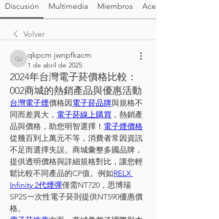
Discusión
Multimedia
Miembros
Acerca de
Volver
qkpcm jwnpfkacm
qkpcm jwnpfkacm
1 de abril de 2025
2024年台灣電子菸價格比較：
002商城的熱銷產品與優惠活動
台灣電子煙
價格因
電子菸品牌
與規格不
同而差異大，
電子菸線上購買
，熱銷產
品與價格，助您明智選擇！
電子煙價格
從幾百到上萬元不等，消費者常因資訊
不足而選擇失誤。商城彙整多國品牌，
提供透明價格與詳細規格對比，讓您輕
鬆比較不同產品的CP值。例如
RELX 
Infinity 2代煙彈
僅需NT720，思博瑞
SP2S一次性電子菸則提供NT590優惠價
格。