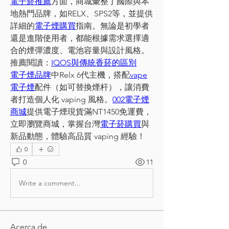
電子菸推薦
方面，商城彙整了國際與本
地熱門品牌，如RELX、SPS2等，並提供
詳細的
電子煙購買
指南。無論是初學者
還是進階使用者，都能根據需求選擇適
合的煙彈濃度、電池容量與設計風格。
推薦閱讀：
IQOS與傳統香菸的區別
電子煙品牌
中Relx 6代主機，搭配
vape
電子煙
配件（如可替換煙杆），讓消費
者打造個人化 vaping 風格。
002電子煙
商城
提供電子煙現貨滿NT1450免運費，
立即瀏覽商城，掌握台灣
電子菸購買
與
新品動態，體驗高品質 vaping 經驗！
0
0
11
Write a comment...
Acerca de