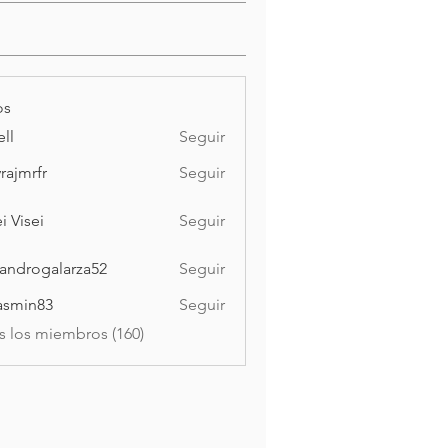
os
ell
Seguir
vrajmrfr
Seguir
rfr
i Visei
Seguir
ei
jandrogalarza52
Seguir
ogalarza52
asmin83
Seguir
n83
s los miembros (160)