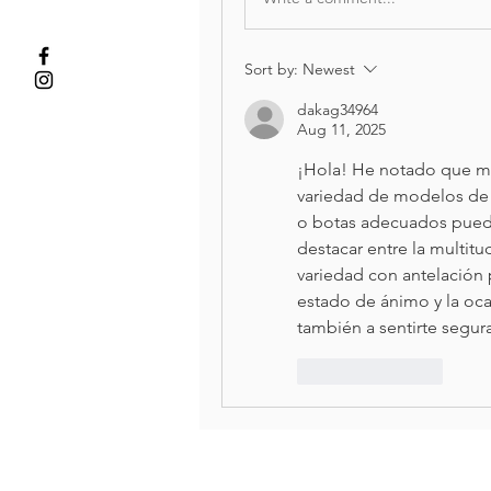
Sort by:
Newest
dakag34964
Aug 11, 2025
¡Hola! He notado que mu
variedad de modelos de z
o botas adecuados puede
destacar entre la multitu
variedad con antelación 
estado de ánimo y la ocas
también a sentirte segura
Like
Reply