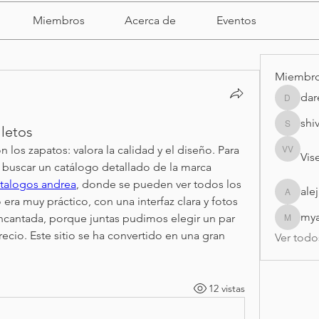
Miembros
Acerca de
Eventos
Miembr
dar
darell
shi
lletos
shivrajm
os zapatos: valora la calidad y el diseño. Para 
Vise
Visei Vis
í buscar un catálogo detallado de la marca 
talogos andrea
, donde se pueden ver todos los 
ale
alejandr
era muy práctico, con una interfaz clara y fotos 
my
ncantada, porque juntas pudimos elegir un par 
myasmi
ecio. Este sitio se ha convertido en una gran 
Ver todo
12 vistas