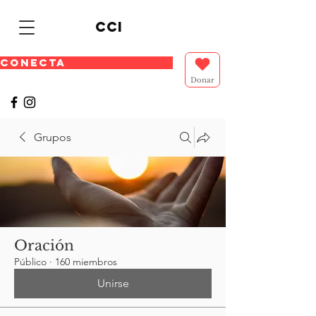
cci
CONECTA
Donar
Grupos
Oración
Público
·
160 miembros
Unirse