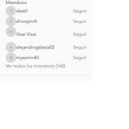
Miembros
darell
Seguir
darell
shivrajmrfr
Seguir
shivrajmrfr
Visei Visei
Seguir
Visei Visei
alejandrogalarza52
Seguir
alejandrogalarza52
myasmin83
Seguir
myasmin83
Ver todos los miembros (160)
Nueva Irlanda 4011.
Fracc. Industrial Lincoln.
Monterrey
c.p. 64310