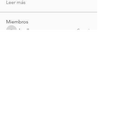
Leer más
Miembros
darell
Seguir
darell
shivrajmrfr
Seguir
shivrajmrfr
Visei Visei
Seguir
Visei Visei
alejandrogalarza52
Seguir
alejandrogalarza52
myasmin83
Seguir
myasmin83
Ver todos los miembros (160)
Nueva Irlanda 4011.
Fracc. Industrial Lincoln.