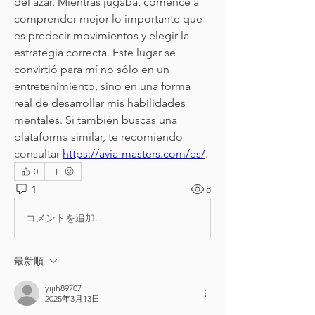
del azar. Mientras jugaba, comencé a 
comprender mejor lo importante que 
es predecir movimientos y elegir la 
estrategia correcta. Este lugar se 
convirtió para mí no sólo en un 
entretenimiento, sino en una forma 
real de desarrollar mis habilidades 
mentales. Si también buscas una 
plataforma similar, te recomiendo 
consultar 
https://avia-masters.com/es/
.
0
1
8
コメントを追加…
最新順
yijih89707
2025年3月13日