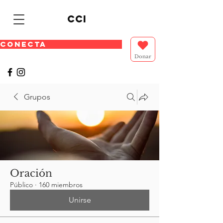
cci
CONECTA
Donar
Grupos
Oración
Público
·
160 miembros
Unirse