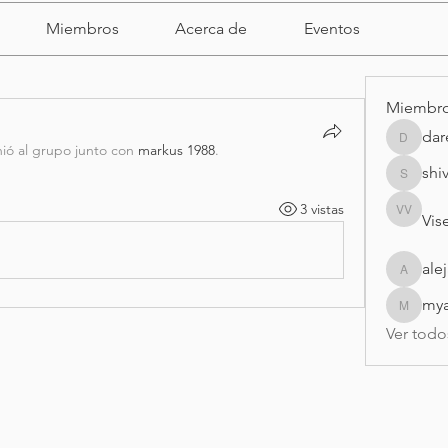
Miembros
Acerca de
Eventos
Miembr
dar
darell
nió al grupo junto con
markus 1988
.
shi
shivrajm
3 vistas
Vise
Visei Vis
ale
alejandr
my
myasmi
Ver todo