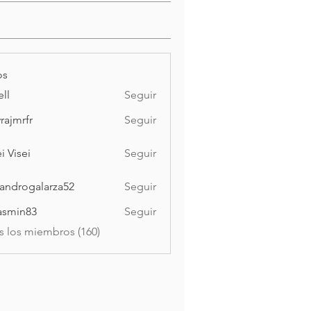
os
ell
Seguir
vrajmrfr
Seguir
rfr
i Visei
Seguir
ei
jandrogalarza52
Seguir
ogalarza52
asmin83
Seguir
n83
s los miembros (160)