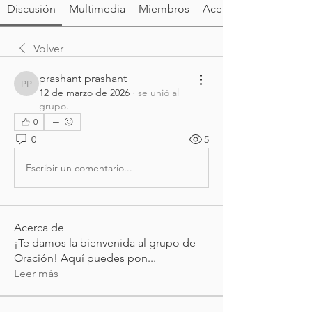
Discusión
Multimedia
Miembros
Acerca de
Volver
prashant prashant
prashant prashant
12 de marzo de 2026
·
se unió al
grupo.
0
0
5
Escribir un comentario...
Acerca de
¡Te damos la bienvenida al grupo de
Oración! Aquí puedes pon
...
Leer más