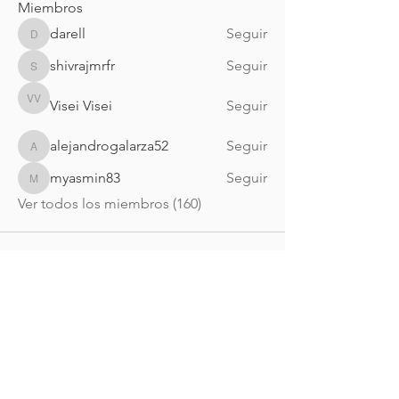
Miembros
darell
Seguir
darell
shivrajmrfr
Seguir
shivrajmrfr
Visei Visei
Seguir
Visei Visei
alejandrogalarza52
Seguir
alejandrogalarza52
myasmin83
Seguir
myasmin83
Ver todos los miembros (160)
Nueva Irlanda 4011.
Fracc. Industrial Lincoln.
Monterrey
c.p. 64310