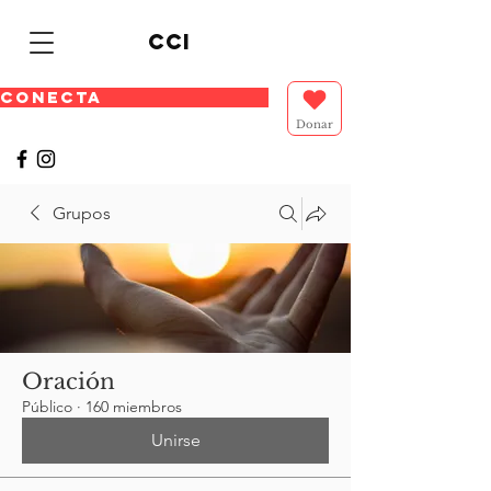
cci
CONECTA
Donar
Grupos
Oración
Público
·
160 miembros
Unirse