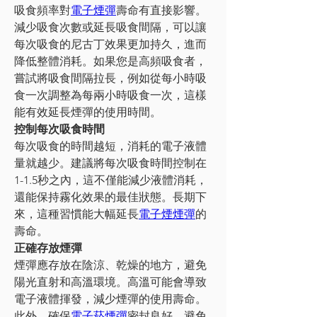
吸食頻率對
電子煙彈
壽命有直接影響。
減少吸食次數或延長吸食間隔，可以讓
每次吸食的尼古丁效果更加持久，進而
降低整體消耗。如果您是高頻吸食者，
嘗試將吸食間隔拉長，例如從每小時吸
食一次調整為每兩小時吸食一次，這樣
能有效延長煙彈的使用時間。
控制每次吸食時間
每次吸食的時間越短，消耗的電子液體
量就越少。建議將每次吸食時間控制在 
1-1.5秒之內，這不僅能減少液體消耗，
還能保持霧化效果的最佳狀態。長期下
來，這種習慣能大幅延長
電子煙煙彈
的
壽命。
正確存放煙彈
煙彈應存放在陰涼、乾燥的地方，避免
陽光直射和高溫環境。高溫可能會導致
電子液體揮發，減少煙彈的使用壽命。
此外，確保
電子菸煙彈
密封良好，避免