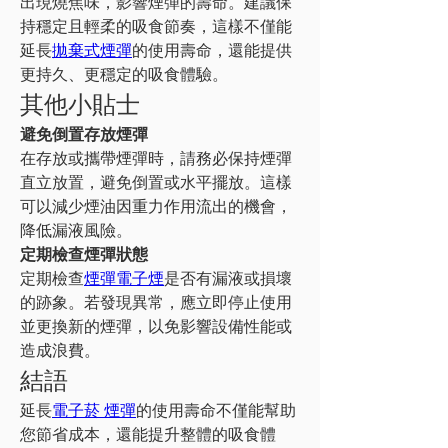
出現燒焦味，影響煙彈的壽命。建議保
持穩定且輕柔的吸食節奏，這樣不僅能
延長
拋棄式煙彈
的使用壽命，還能提供
更持久、更穩定的吸食體驗。
其他小貼士
避免倒置存放煙彈
在存放或攜帶煙彈時，請務必保持煙彈
直立放置，避免倒置或水平擺放。這樣
可以減少煙油因重力作用流出的機會，
降低漏液風險。
定期檢查煙彈狀態
定期檢查
煙彈電子煙
是否有漏液或損壞
的跡象。若發現異常，應立即停止使用
並更換新的煙彈，以免影響設備性能或
造成浪費。
結語
延長
電子菸 煙彈
的使用壽命不僅能幫助
您節省成本，還能提升整體的吸食體