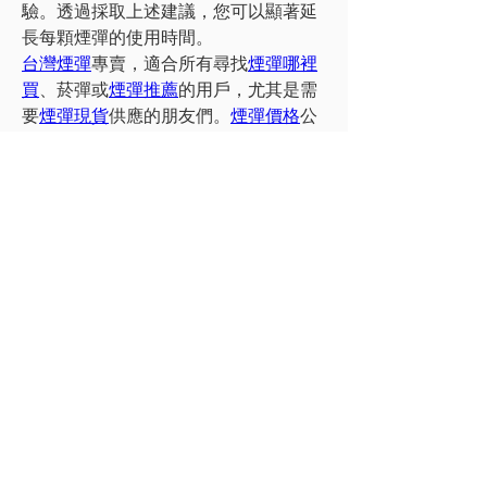
驗。透過採取上述建議，您可以顯著延
長每顆煙彈的使用時間。
台灣煙彈
專賣，適合所有尋找
煙彈哪裡
買
、菸彈或
煙彈推薦
的用戶，尤其是需
要
煙彈現貨
供應的朋友們。
煙彈價格
公
開透明，台灣現貨直送，為您的VAPE生
活增添色彩！
0
0
11
Write a comment...
Acerca de
¡Te damos la bienvenida al grupo de
Oración! Aquí puedes pon
...
Leer más