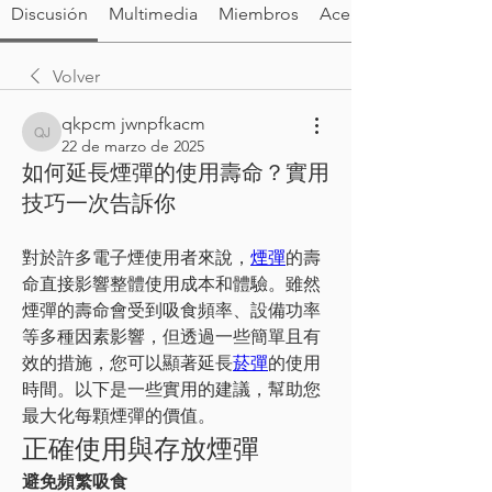
Discusión
Multimedia
Miembros
Acerca de
Volver
qkpcm jwnpfkacm
qkpcm jwnpfkacm
22 de marzo de 2025
如何延長煙彈的使用壽命？實用
技巧一次告訴你
對於許多電子煙使用者來說，
煙彈
的壽
命直接影響整體使用成本和體驗。雖然
煙彈的壽命會受到吸食頻率、設備功率
等多種因素影響，但透過一些簡單且有
效的措施，您可以顯著延長
菸彈
的使用
時間。以下是一些實用的建議，幫助您
最大化每顆煙彈的價值。
正確使用與存放煙彈
避免頻繁吸食