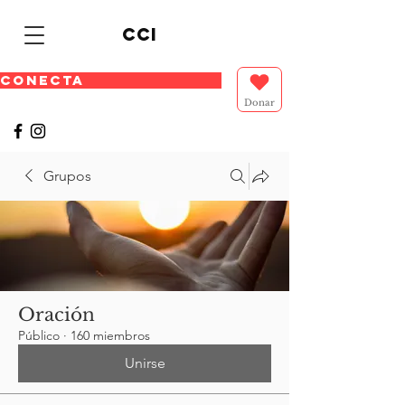
cci
CONECTA
Donar
Grupos
Oración
Público
·
160 miembros
Unirse