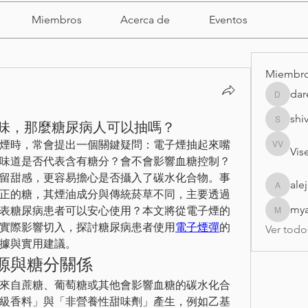
Miembros
Acerca de
Eventos
Miembr
dar
darell
shi
味，那麼糖尿病人可以抽嗎？
shivrajm
煙時，常會提出一個關鍵疑問：電子煙抽起來嘴
Vise
Visei Vis
味道是否代表含有糖分？會不會影響血糖控制？
留甜感，更容易擔心是否攝入了碳水化合物。事
ale
alejandr
正的糖，其煙油成分與傳統菸草不同，主要透過
my
表糖尿病患者可以安心使用？本文將從電子煙的
myasmi
實際影響切入，探討糖尿病患者使用
電子煙彈
的
Ver todo
據與實用建議。
源與糖分關係
來自蔗糖、葡萄糖或其他會影響血糖的碳水化合
級香料」與「非營養性甜味劑」產生，例如乙基