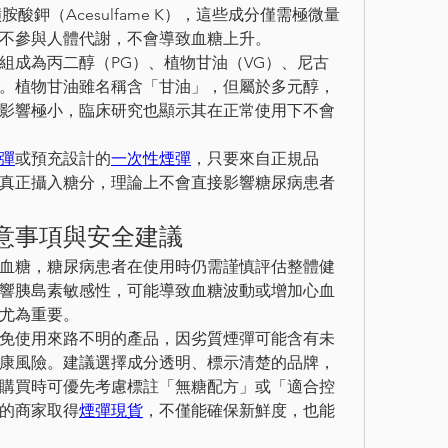
醯磺胺酸鉀（Acesulfame K），這些成分僅需極微量
不參與人體代謝，不會導致血糖上升。
組成為丙二醇（PG）、植物甘油（VG）、尼古
。植物甘油雖名稱含「甘油」，但屬於多元醇，
影響極小，臨床研究也顯示其在正常使用下不會
彈
或預充設計的
一次性煙彈
，只要來自正規品
真正攝入糖分，理論上不會直接影響糖尿病患者
意事項與安全建議
血糖，糖尿病患者在使用時仍需謹慎評估整體健
響胰島素敏感性，可能導致血糖波動或增加心血
尤為重要。
免使用來路不明的產品，因劣質煙彈可能含有未
康風險。建議選擇成分透明、標示清楚的品牌，
購買時可優先考慮標註「無糖配方」或「適合控
的商家取得
煙彈現貨
，不僅能確保新鮮度，也能