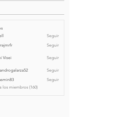
os
ell
Seguir
vrajmrfr
Seguir
rfr
i Visei
Seguir
ei
jandrogalarza52
Seguir
ogalarza52
asmin83
Seguir
n83
s los miembros (160)