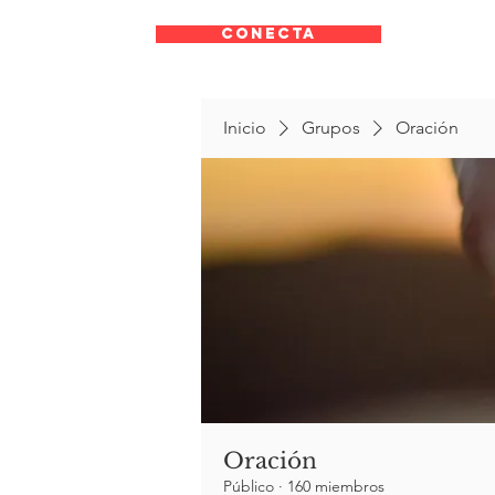
CONECTA
Inicio
Grupos
Oración
Oración
Público
·
160 miembros