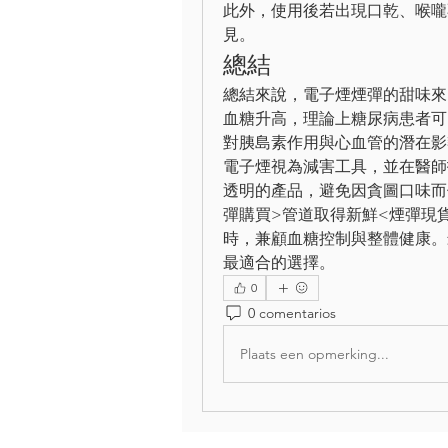
此外，使用後若出現口乾、喉嚨
見。
總結
總結來說，電子煙煙彈的甜味來
血糖升高，理論上糖尿病患者可
對胰島素作用與心血管的潛在影
電子煙視為減害工具，並在醫師
透明的產品，避免因貪圖口味而
彈購買>管道取得新鮮<煙彈現
時，兼顧血糖控制與整體健康。
最適合的選擇。
0
0 comentarios
Plaats een opmerking...