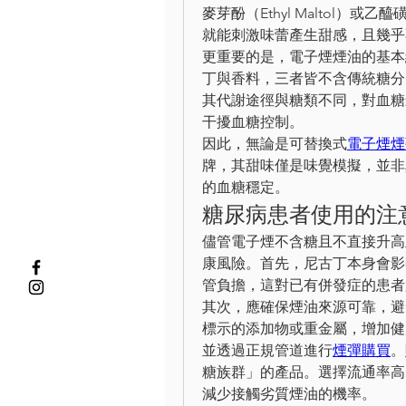
麥芽酚（Ethyl Maltol）或乙
就能刺激味蕾產生甜感，且幾乎
更重要的是，電子煙煙油的基本
丁與香料，三者皆不含傳統糖分
其代謝途徑與糖類不同，對血糖
干擾血糖控制。
因此，無論是可替換式
電子煙煙
牌，其甜味僅是味覺模擬，並非
的血糖穩定。
糖尿病患者使用的注
儘管電子煙不含糖且不直接升高
康風險。首先，尼古丁本身會影
管負擔，這對已有併發症的患者
其次，應確保煙油來源可靠，避
標示的添加物或重金屬，增加健
並透過正規管道進行
煙彈購買
。
糖族群」的產品。選擇流通率高
減少接觸劣質煙油的機率。