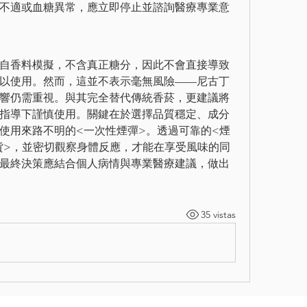
不適或血糖異常，應立即停止並諮詢醫療專業意
自香料模擬，不含真正糖分，因此不會直接導致
以使用。然而，這並不表示毫無風險——尼古丁
響仍需重視。與其完全替代傳統香菸，更建議將
指導下謹慎使用。關鍵在於選擇品質穩定、成分
使用來路不明的<一次性煙彈>。透過可靠的<煙
貨>，並密切觀察身體反應，才能在享受風味的同
最終決策應結合個人病情與專業醫療建議，做出
35 vistas