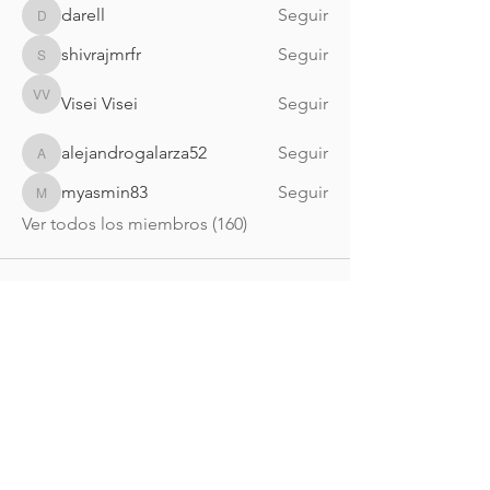
darell
Seguir
darell
shivrajmrfr
Seguir
shivrajmrfr
Visei Visei
Seguir
Visei Visei
alejandrogalarza52
Seguir
alejandrogalarza52
myasmin83
Seguir
myasmin83
Ver todos los miembros (160)
Nueva Irlanda 4011.
Fracc. Industrial Lincoln.
Monterrey
c.p. 64310