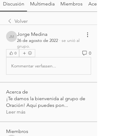
Discusión
Multimedia
Miembros
Acerca de
Volver
Jorge Medina
Jorge Medina
26 de agosto de 2022
·
se unió al
grupo.
0
0
Kommentar verfassen...
Acerca de
¡Te damos la bienvenida al grupo de
Oración! Aquí puedes pon
...
Leer más
Miembros