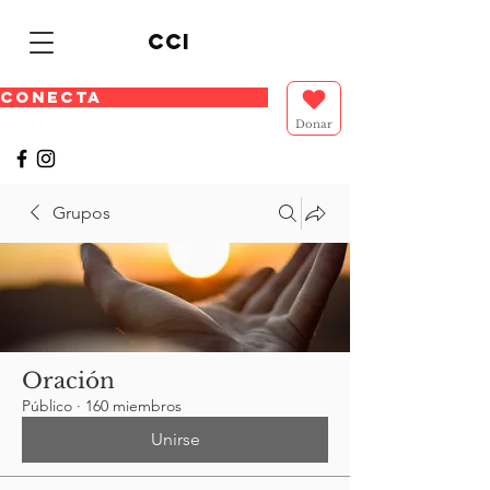
cci
CONECTA
Donar
Grupos
Oración
Público
·
160 miembros
Unirse