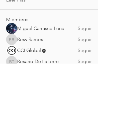
Miembros
Miguel Carrasco Luna
Seguir
Rosy Ramos
Seguir
Rosy Ramos
CCI Global
Seguir
Rosario De La torre
Seguir
Rosario De La torre
Hector Uresti
Seguir
Ver todos los miembros (31)
Nueva Irlanda 4011.
Fracc. Industrial Lincoln.
Monterrey