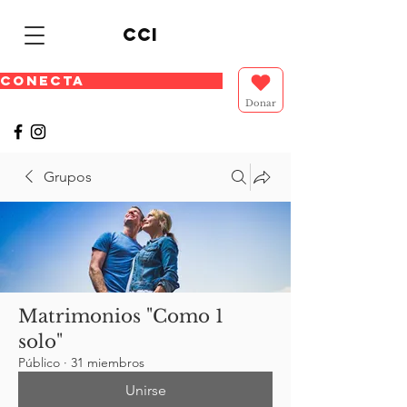
cci
CONECTA
Donar
Grupos
Matrimonios "Como 1
solo"
Público
·
31 miembros
Unirse