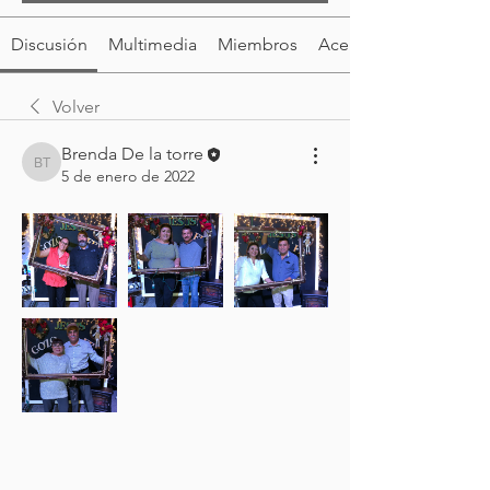
Discusión
Multimedia
Miembros
Acerca de
Volver
Brenda De la torre
Brenda De la torre
5 de enero de 2022