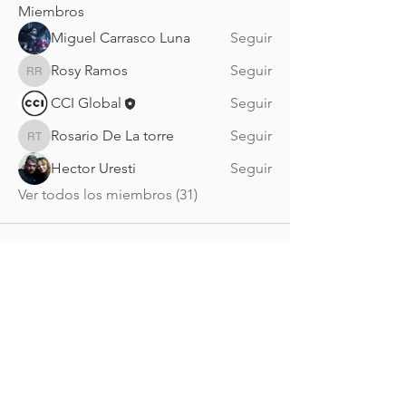
Miembros
Miguel Carrasco Luna
Seguir
Rosy Ramos
Seguir
Rosy Ramos
CCI Global
Seguir
Rosario De La torre
Seguir
Rosario De La torre
Hector Uresti
Seguir
Ver todos los miembros (31)
Nueva Irlanda 4011.
Fracc. Industrial Lincoln.
Monterrey
c.p. 64310