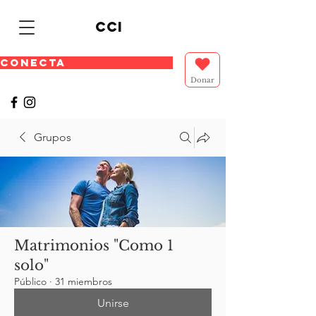
cci
CONECTA
Donar
Grupos
Matrimonios "Como 1
solo"
Público
·
31 miembros
Unirse