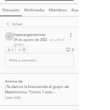
Discusión
Multimedia
Miembros
Acerca de
Volver
hasavargasramirez
hasavargasramirez
29 de agosto de 2022
·
se unió al
grupo.
0
0
Write a comment...
Acerca de
¡Te damos la bienvenida al grupo de
Matrimonios "Como 1 solo
...
Leer más