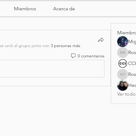
Miembros
Acerca de
Miembr
Mig
se unió al grupo junto con
3 personas más
.
Ros
0 comentarios
Rosy Ra
CCI
Ros
Rosario 
Hec
Ver todo