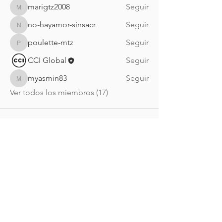
marigtz2008
Seguir
marigtz2008
no-hayamor-sinsacr
Seguir
no-hayamor-sinsacr
poulette-mtz
Seguir
poulette-mtz
CCI Global
Seguir
myasmin83
Seguir
myasmin83
Ver todos los miembros (17)
Nueva Irlanda 4011.
Fracc. Industrial Lincoln.
Monterrey
c.p. 64310