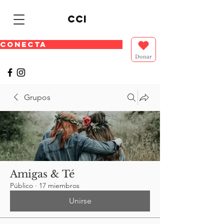
cci
CONECTA
Donar
Grupos
Amigas & Té
Público
·
17 miembros
Unirse