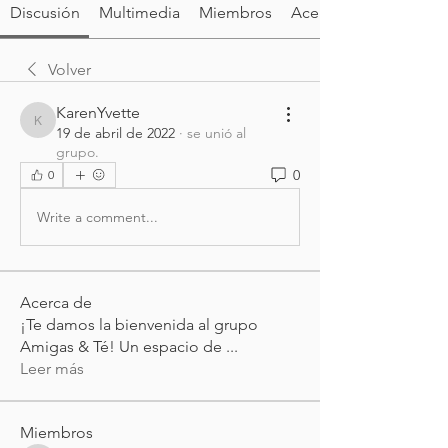
Discusión
Multimedia
Miembros
Acerca de
Volver
KarenYvette
KarenYvette
19 de abril de 2022
·
se unió al
grupo.
0
0
Write a comment...
Acerca de
¡Te damos la bienvenida al grupo
Amigas & Té! Un espacio de
...
Leer más
Miembros