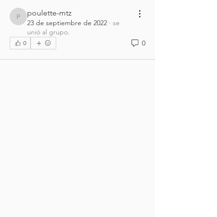
poulette-mtz
poulette-mtz
23 de septiembre de 2022
·
se
unió al grupo.
0
0