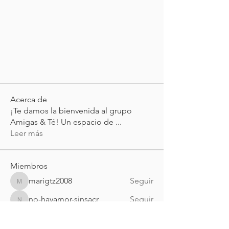
Acerca de
¡Te damos la bienvenida al grupo
Amigas & Té! Un espacio de
...
Leer más
Miembros
marigtz2008
Seguir
marigtz2008
no-hayamor-sinsacr
Seguir
no-hayamor-sinsacr
poulette-mtz
Seguir
poulette-mtz