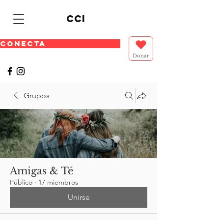
cci
CONECTA
Donar
Grupos
Amigas & Té
Público
·
17 miembros
Unirse