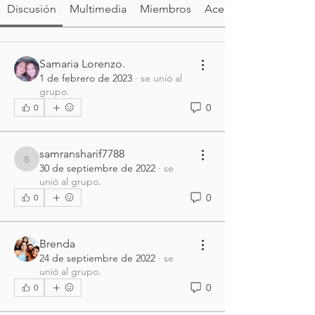
Discusión
Multimedia
Miembros
Acerca de
Samaria Lorenzo.
1 de febrero de 2023
·
se unió al
grupo.
0
0
samransharif7788
samransharif7788
30 de septiembre de 2022
·
se
unió al grupo.
0
0
Brenda
24 de septiembre de 2022
·
se
unió al grupo.
0
0