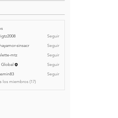
os
igtz2008
Seguir
2008
hayamor-sinsacr
Seguir
mor-sinsacr
lette-mtz
Seguir
e-mtz
 Global
Seguir
asmin83
Seguir
n83
s los miembros (17)