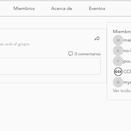
Miembros
Acerca de
Eventos
Miembr
mar
marigtz
se unió al grupo.
no-
0 comentarios
no-haya
pou
poulett
CCI
my
myasmi
Ver todo