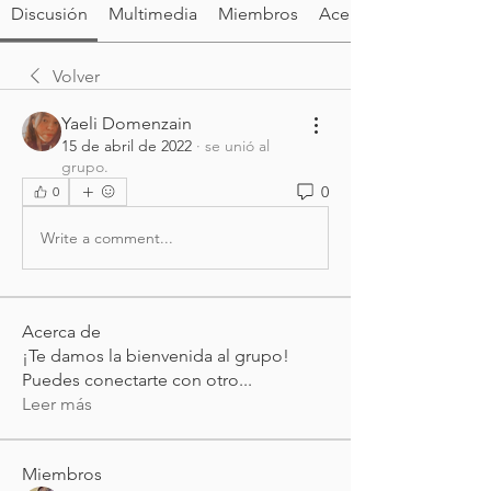
Discusión
Multimedia
Miembros
Acerca de
Volver
Yaeli Domenzain
15 de abril de 2022
·
se unió al
grupo.
0
0
Write a comment...
Acerca de
¡Te damos la bienvenida al grupo!
Puedes conectarte con otro
...
Leer más
Miembros