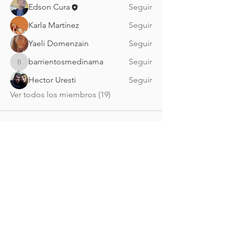
Edson Cura
Seguir
Karla Martínez
Seguir
Yaeli Domenzain
Seguir
barrientosmedinama
Seguir
barrientosmedinama
Hector Uresti
Seguir
Ver todos los miembros (19)
Nueva Irlanda 4011.
Fracc. Industrial Lincoln.
Monterrey
c.p. 64310