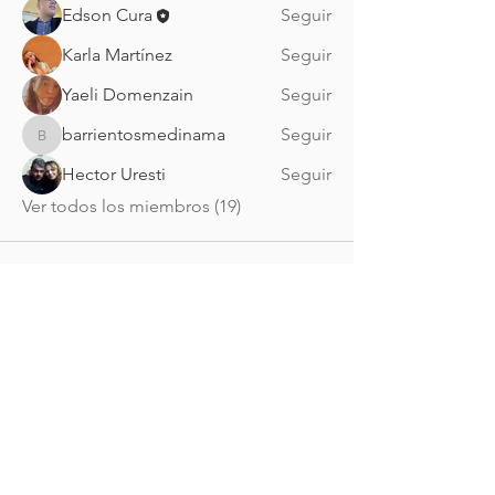
Edson Cura
Seguir
Karla Martínez
Seguir
Yaeli Domenzain
Seguir
barrientosmedinama
Seguir
barrientosmedinama
Hector Uresti
Seguir
Ver todos los miembros (19)
Nueva Irlanda 4011.
Fracc. Industrial Lincoln.
Monterrey
c.p. 64310