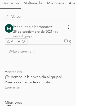
Discusión
Multimedia
Miembros
Acerca de
Volver
Maria leticia hernandez
29 de septiembre de 2021
·
se
unió al grupo.
0
0
Write a comment...
Acerca de
¡Te damos la bienvenida al grupo!
Puedes conectarte con otro
...
Leer más
Miembros