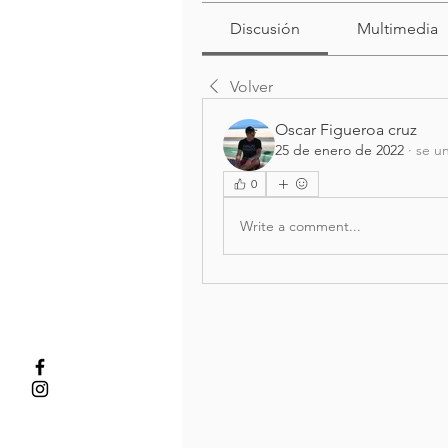
Discusión
Multimedia
Volver
Oscar Figueroa cruz
25 de enero de 2022
·
se un
0
Write a comment...