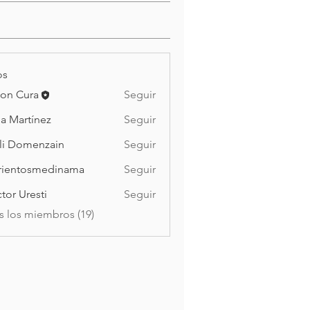
os
on Cura
Seguir
la Martínez
Seguir
li Domenzain
Seguir
rientosmedinama
Seguir
tosmedinama
tor Uresti
Seguir
s los miembros (19)