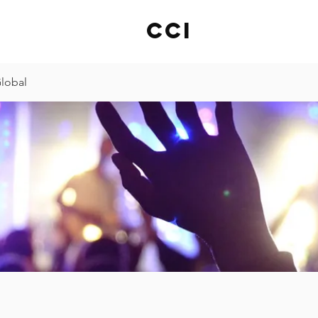
cci
lobal