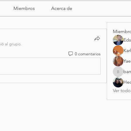
Miembros
Acerca de
Miembr
Eds
ió al grupo.
Kar
0 comentarios
Yae
bar
barrien
Hec
Ver todo