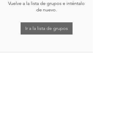
Vuelve a la lista de grupos e inténtalo
de nuevo.
Ir a la lista de grupos
Nueva Irlanda 4011.
Fracc. Industrial Lincoln.