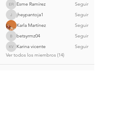
Esme Ramírez
Seguir
Esme Ramírez
jheypantoja1
Seguir
jheypantoja1
Karla Martínez
Seguir
betsyrmz04
Seguir
betsyrmz04
Karina vicente
Seguir
Karina vicente
Ver todos los miembros (14)
Nueva Irlanda 4011.
Fracc. Industrial Lincoln.
Monterrey
c.p. 64310