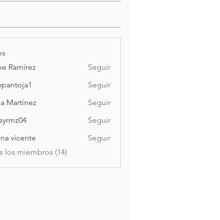
os
e Ramírez
Seguir
mírez
ypantoja1
Seguir
toja1
la Martínez
Seguir
syrmz04
Seguir
z04
ina vicente
Seguir
icente
s los miembros (14)