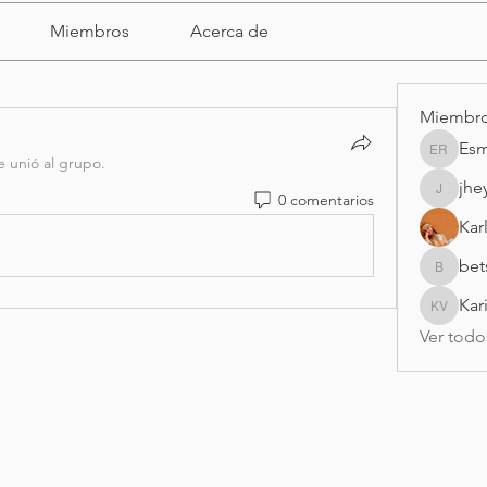
Miembros
Acerca de
Miembr
Esm
Esme Ra
e unió al grupo.
jhe
0 comentarios
jheypan
Kar
bet
betsyrm
Kar
Karina v
Ver todo