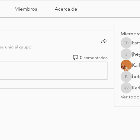
Miembros
Acerca de
Miembr
Esm
Esme Ra
se unió al grupo.
jhe
0 comentarios
jheypan
Kar
bet
betsyrm
Kar
Karina v
Ver todo