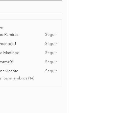
os
e Ramírez
Seguir
mírez
ypantoja1
Seguir
toja1
la Martínez
Seguir
syrmz04
Seguir
z04
ina vicente
Seguir
icente
s los miembros (14)