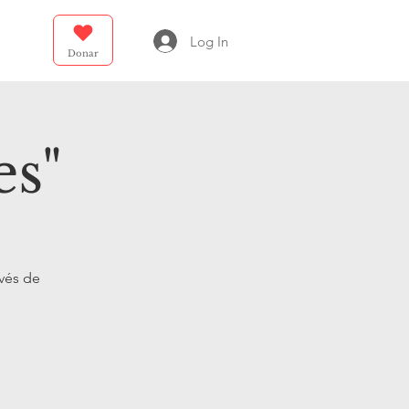
Log In
Donar
es"
avés de