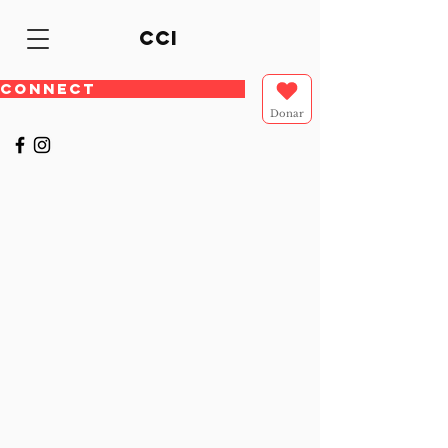
cci
CONNECT
Donar