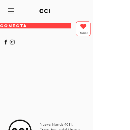
cci
CONECTA
Donar
Nueva Irlanda 4011.
Fracc. Industrial Lincoln.