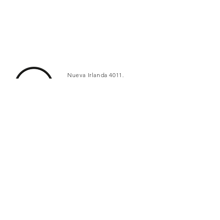
Nueva Irlanda 4011.
Fracc. Industrial Lincoln.
Monterrey
c.p. 64310