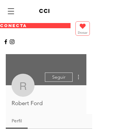
cci
CONECTA
Donar
Más acciones
Seguir
Robert Ford
Robert Ford
Perfil