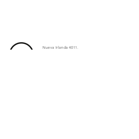
Nueva Irlanda 4011.
Fracc. Industrial Lincoln.
Monterrey
c.p. 64310