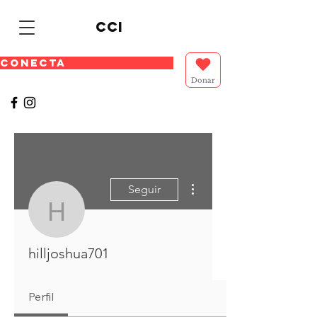
cci
CONECTA
Donar
Más acciones
Seguir
hilljoshua701
hilljoshua701
Perfil