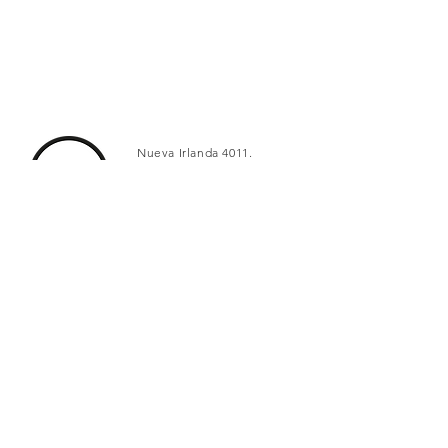
Nueva Irlanda 4011.
Fracc. Industrial Lincoln.
Monterrey
c.p. 64310