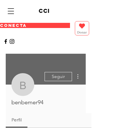
cci
CONECTA
Donar
Más acciones
Seguir
benbemer94
benbemer94
Perfil