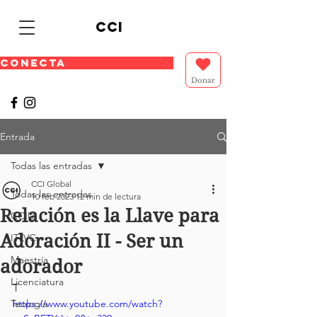
cci
CONECTA
Donar
Entrada
Todas las entradas
CCI Global
Todas las entradas
10 feb 2023
12 min de lectura
Relación es la Llave para
CCIU
Adoración II - Ser un
ITLVC
Maestría
adorador
Licenciatura
T
Teología
https://www.youtube.com/watch?