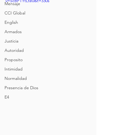
v=ScBFTYtLte0&t=330s
Mensaje
CCI Global
English
Armados
Justicia
Autoridad
Proposito
Intimidad
Normalidad
Presencia de Dios
E4