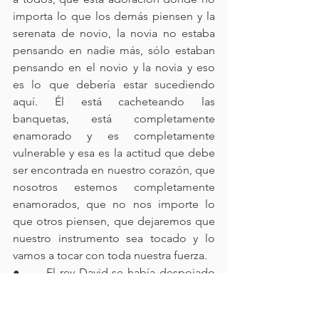
importa lo que los demás piensen y la 
serenata de novio, la novia no estaba 
pensando en nadie más, sólo estaban 
pensando en el novio y la novia y eso 
es lo que debería estar sucediendo 
aquí. Él está cacheteando las 
banquetas, está completamente 
enamorado y es completamente 
vulnerable y esa es la actitud que debe 
ser encontrada en nuestro corazón, que 
nosotros estemos completamente 
enamorados, que no nos importe lo 
que otros piensen, que dejaremos que 
nuestro instrumento sea tocado y lo 
vamos a tocar con toda nuestra fuerza.
●      El rey David se había despojado 
de todas sus vestiduras reales, casi 
estaba nada más en su ropa interior y 