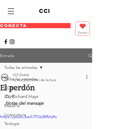
cci
CONECTA
Donar
Entrada
Todas las entradas
CCI Global
Todas las entradas
12 nov 2021
5 min de lectura
El perdón
CCIU
Dr. Richard Hays 
ITLVC
Notas del mensaje
Maestría
Licenciatura
https://youtu.be/LTFLVdMVq9o
Teología