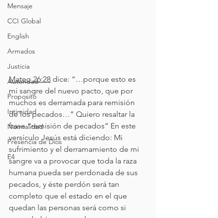
Mensaje
CCI Global
English
Armados
Justicia
Mateo 26:28
 dice: “…porque esto es 
Autoridad
mi sangre del nuevo pacto, que por 
Proposito
muchos es derramada para remisión 
Intimidad
de los pecados…” Quiero resaltar la 
frase “remisión de pecados” En este 
Normalidad
versículo Jesús está diciendo: Mi 
Presencia de Dios
sufrimiento y el derramamiento de mi 
E4
sangre va a provocar que toda la raza 
humana pueda ser perdonada de sus 
pecados, y éste perdón será tan 
completo que el estado en el que 
quedan las personas será como si 