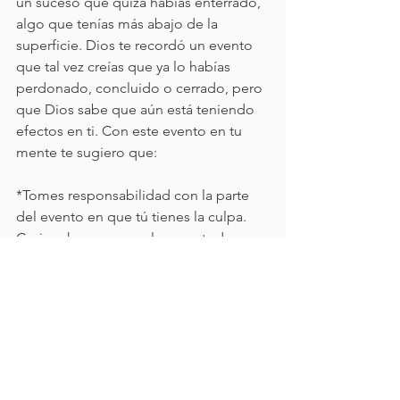
un suceso que quizá habías enterrado, 
algo que tenías más abajo de la 
superficie. Dios te recordó un evento 
que tal vez creías que ya lo habías 
perdonado, concluido o cerrado, pero 
que Dios sabe que aún está teniendo 
efectos en ti. Con este evento en tu 
mente te sugiero que:
*Tomes responsabilidad con la parte 
del evento en que tú tienes la culpa. 
Casi no hay casos en los que toda 
responsabilidad recaiga en una sola 
persona o que una sola persona sea 
100% culpable. Cuando Dios me dijo 
que pidiera perdón por haber 
desobedecido a mi papá, yo pude 
haber pensado: “Yo era muy pequeño” 
“Un niño no sabe lo que hace” pero 